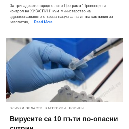
За тринадесето поредно лято Програма "Превенция и
контрол на ХИВ/СПИН" към Министерство на
здравеопазването открива национална лятна кампания за
безплатно,…
Read More
ВСИЧКИ ОБЛАСТИ
КАТЕГОРИИ
НОВИНИ
Вирусите са 10 пъти по-опасни
сутрин