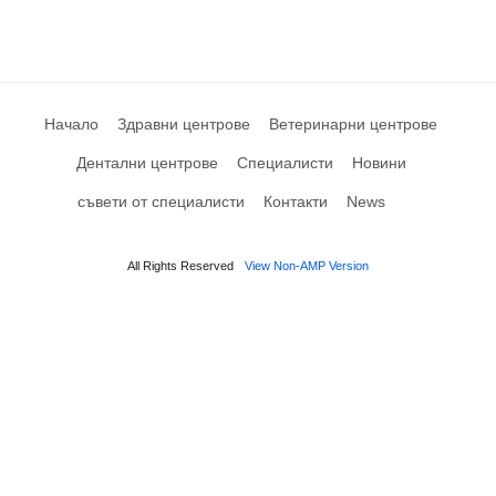
Начало
Здравни центрове
Ветеринарни центрове
Дентални центрове
Специалисти
Новини
съвети от специалисти
Контакти
News
All Rights Reserved
View Non-AMP Version