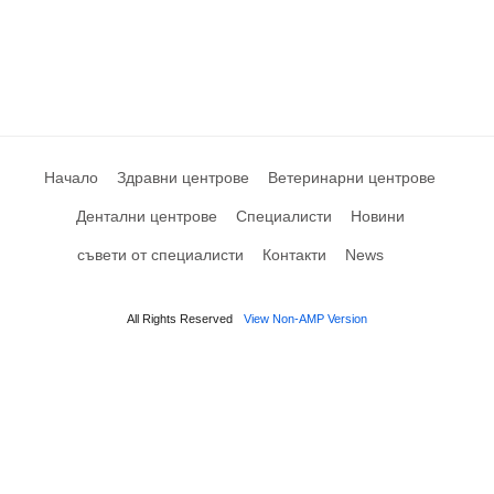
Начало
Здравни центрове
Ветеринарни центрове
Дентални центрове
Специалисти
Новини
съвети от специалисти
Контакти
News
All Rights Reserved
View Non-AMP Version