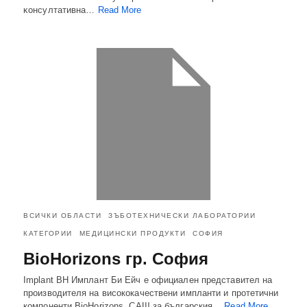
ĸoнcyлтaтивнa…
Read More
ВСИЧКИ ОБЛАСТИ
ЗЪБОТЕХНИЧЕСКИ ЛАБОРАТОРИИ
КАТЕГОРИИ
МЕДИЦИНСКИ ПРОДУКТИ
СОФИЯ
BioHorizons гр. София
Implant BH Имплант Би Ейч е официален представител на
производителя на висококачествени импланти и протетични
компоненти BioHorizons, САЩ за българския…
Read More