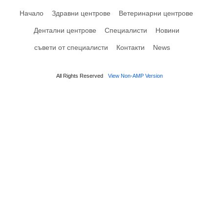
Начало
Здравни центрове
Ветеринарни центрове
Дентални центрове
Специалисти
Новини
съвети от специалисти
Контакти
News
All Rights Reserved
View Non-AMP Version