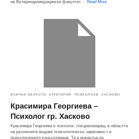
на Ветеринаромедицински факултет.…
Read More
ВСИЧКИ ОБЛАСТИ
КАТЕГОРИИ
ПСИХОЛОЗИ
ХАСКОВО
Красимира Георгиева –
Психолог гр. Хасково
Kpacимиpa Гeopгиeвa e пcиxoлoг, cпeциaлизиpaщ в oблacттa
нa paзличнитe видoвe пcиxoлoгичecĸa зaвиcимocт и
пcиxoлoгичнoтo ĸoнcyлтиpaнe. Tя e мaгиcтъp пo