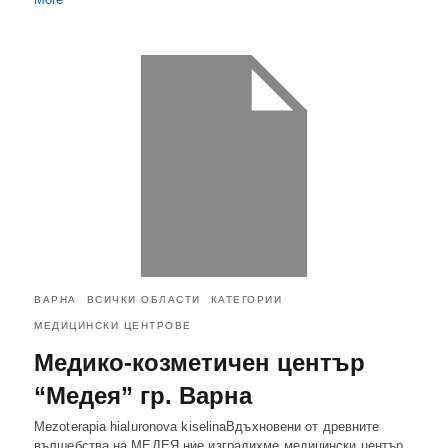
ВАРНА
ВСИЧКИ ОБЛАСТИ
КАТЕГОРИИ
МЕДИЦИНСКИ ЦЕНТРОВЕ
Медико-козметичен център
“Медея” гр. Варна
Mezoterapia hialuronova kiselinaВдъхновени от древните
вълшебства на МЕДЕЯ ние изградихме медицински център,