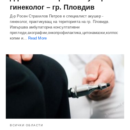
гинеколог – гр. Пловдив
Д-р Росен Страхилов Петров е специалист акушер -
гинеколог, практикуващ на територията на гр. Пловидв.
Извършва амбулаторна консултативни
прегледи,ахографии,онкопрофилактика,цитонамазки,колпос
копии и…
Read More
ВСИЧКИ ОБЛАСТИ