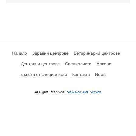
Начало
Здравни центрове
Ветеринарни центрове
Дентални центрове
Специалисти
Новини
съвети от специалисти
Контакти
News
All Rights Reserved
View Non-AMP Version