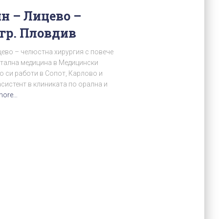
н – Лицево –
гр. Пловдив
цево – челюстна хирургия с повече
нтална медицина в Медицински
о си работи в Сопот, Карлово и
асистент в клиниката по орална и
more…