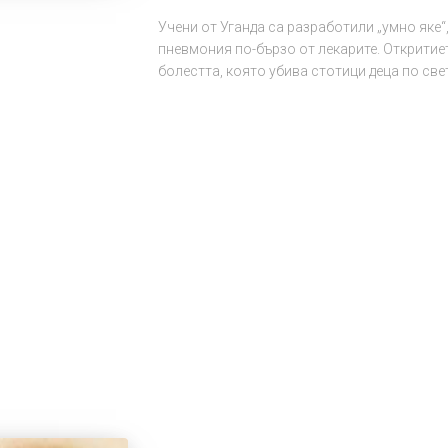
Учени от Уганда са разработили „умно яке“
пневмония по-бързо от лекарите. Откритие
болестта, която убива стотици деца по св