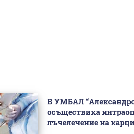
В УМБАЛ “Александро
осъществиха интрао
лъчелечение на карц