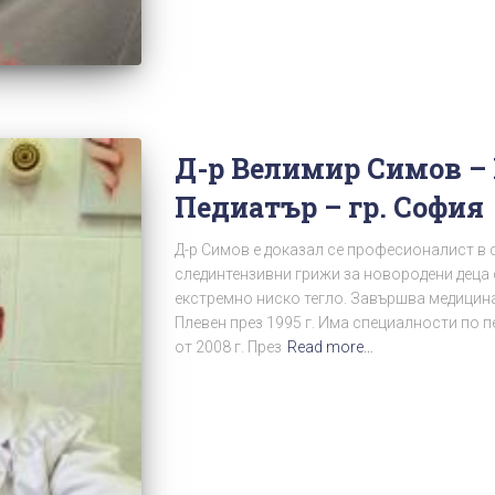
Д-р Велимир Симов – 
Педиатър – гр. София
Д-р Симов е доказал се професионалист в 
слединтензивни грижи за новородени деца 
екстремно ниско тегло. Завършва медицин
Плевен през 1995 г. Има специалности по п
от 2008 г. През
Read more…