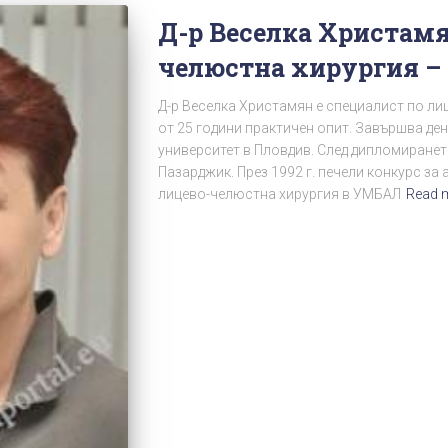
Д-р Веселка Христамя
челюстна хирургия – 
Д-р Веселка Христамян е специалист по ли
от 25 години практичен опит. Завършва де
университет в Пловдив. След дипломиранет
Пазарджик. През 1992 г. печели конкурс за 
лицево-челюстна хирургия в УМБАЛ
Read 