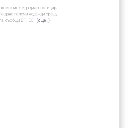
, което може да диагностицира
то дава големи надежди срещу
ета, съобщи БГНЕС.
(още…)