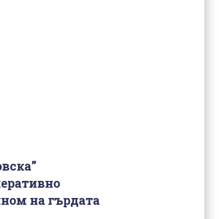
вска”
перативно
ином на гърдата