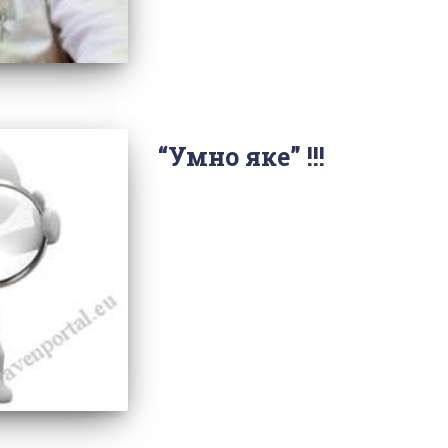
“Умно яке” !!!