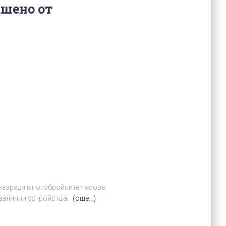
ашено от
 заради многобройните часове,
различни устройства.
(още…)