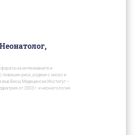
Неонатолог,
сферата на интензивните и
с повишен риск, родени с ниско и
а във Висш Медицински Институт –
едиатрия от 2003 г. и неонатология