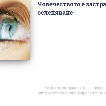
Човечеството е застр
ослепяване
Човечеството е застрашено от ослепяване
които хората прекарват пред екраните на 