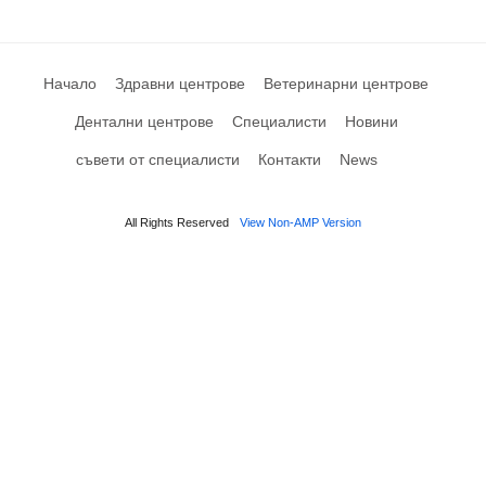
Начало
Здравни центрове
Ветеринарни центрове
Дентални центрове
Специалисти
Новини
съвети от специалисти
Контакти
News
All Rights Reserved
View Non-AMP Version