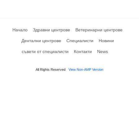
Начало
Здравни центрове
Ветеринарни центрове
Дентални центрове
Специалисти
Новини
съвети от специалисти
Контакти
News
All Rights Reserved
View Non-AMP Version