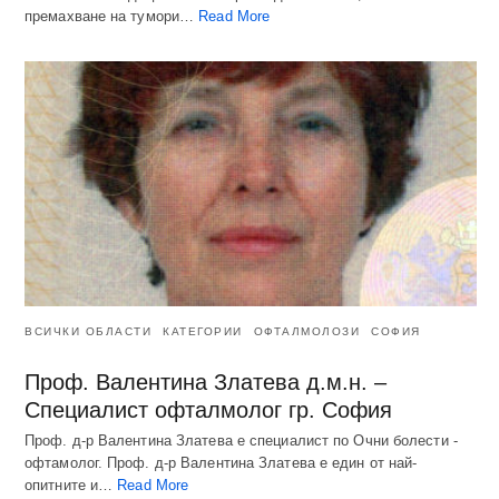
премахване на тумори…
Read More
ВСИЧКИ ОБЛАСТИ
КАТЕГОРИИ
ОФТАЛМОЛОЗИ
СОФИЯ
Проф. Валентина Златева д.м.н. –
Специалист офталмолог гр. София
Проф. д-р Валентина Златева е специалист по Очни болести -
офтамолог. Проф. д-р Валентина Златева е един от най-
опитните и…
Read More