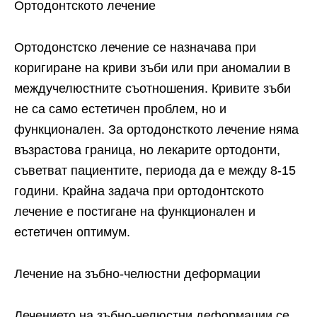
Ортодонтското лечение
Ортодонстско лечение се назначава при
коригиране на криви зъби или при аномалии в
междучелюстните съотношения. Кривите зъби
не са само естетичен проблем, но и
функционален. За ортодонсткото лечение няма
възрастова граница, но лекарите ортодонти,
съветват пациентите, периода да е между 8-15
години. Крайна задача при ортодонтското
лечение е постигане на функционален и
естетичен оптимум.
Лечение на зъбно-челюстни деформации
Лечението на зъбно-челюстни деформации се