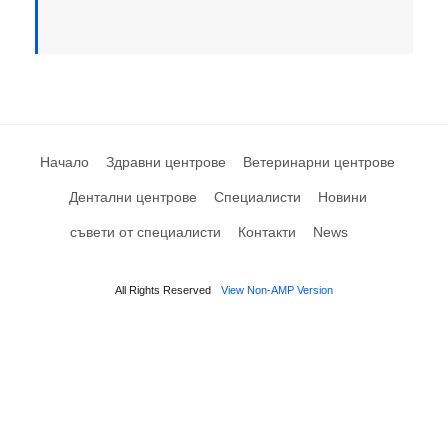
Начало
Здравни центрове
Ветеринарни центрове
Дентални центрове
Специалисти
Новини
съвети от специалисти
Контакти
News
All Rights Reserved
View Non-AMP Version