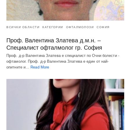
ВСИЧКИ ОБЛАСТИ
КАТЕГОРИИ
ОФТАЛМОЛОЗИ
СОФИЯ
Проф. Валентина Златева д.м.н. –
Специалист офталмолог гр. София
Проф. д-р Валентина Златева е специалист по Очни болести -
офтамолог. Проф. д-р Валентина Златева е един от най-
опитните и…
Read More