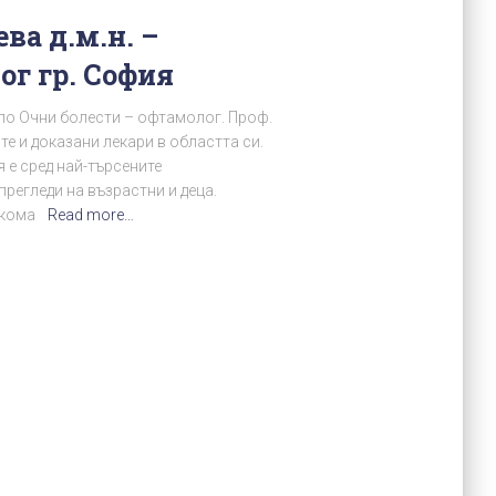
ва д.м.н. –
г гр. София
 по Очни болести – офтамолог. Проф.
те и доказани лекари в областта си.
 е сред най-търсените
егледи на възрастни и деца.
аукома
Read more…