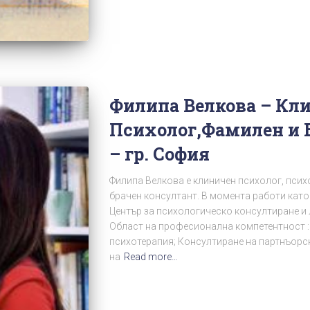
Филипа Велкова – Кл
Психолог,Фамилен и 
– гр. София
Филипа Велкова е клиничен психолог, псих
брачен консултант. В момента работи като
Център за психологическо консултиране и 
Област на професионална компетентност :
психотерапия; Консултиране на партнъорск
на
Read more…