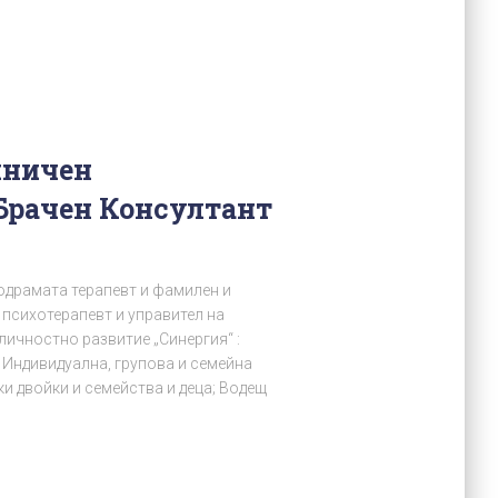
иничен
Брачен Консултант
одрамата терапевт и фамилен и
 психотерапевт и управител на
личностно развитие „Синергия“ :
 Индивидуална, групова и семейна
и двойки и семейства и деца; Водещ