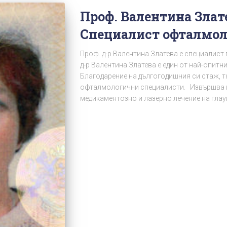
Проф. Валентина Злате
Специалист офталмоло
Проф. д-р Валентина Златева е специалист
д-р Валентина Златева е един от най-опитни
Благодарение на дългогодишния си стаж, тя
офталмологични специалисти. Извършва пр
медикаментозно и лазерно лечение на гл