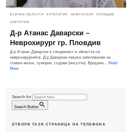
ВСИЧКИ ОБЛАСТИ
КАТЕГОРИИ
НЕВРОЛОЗИ
ПЛОВДИВ
ХИРУРГИЯ
Д-р Атанас Даварски –
Неврохирург гр. Пловдив
Д-р Атанас Даварски е специалист в областта на
неврохирургията. Д-р Даварски лекува заболявания на
главен мозък, туморни, съдови (инсулти). Вродени…
Read
More
Search for:
Search Button
ОТВОРИ ТАЗИ СТРАНИЦА НА ТЕЛЕФОНА