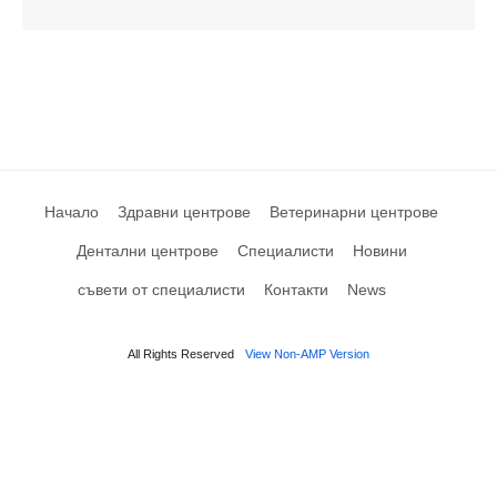
Начало
Здравни центрове
Ветеринарни центрове
Дентални центрове
Специалисти
Новини
съвети от специалисти
Контакти
News
All Rights Reserved
View Non-AMP Version