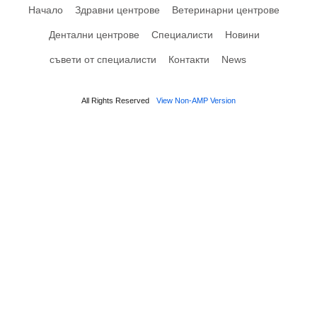
Начало
Здравни центрове
Ветеринарни центрове
Дентални центрове
Специалисти
Новини
съвети от специалисти
Контакти
News
All Rights Reserved
View Non-AMP Version