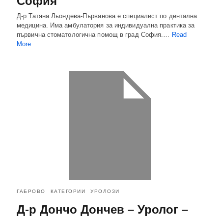
София
Д-р Татяна Льондева-Първанова е специалист по дентална
медицина. Има амбулатория за индивидуална практика за
първична стоматологична помощ в град София.…
Read
More
ГАБРОВО
КАТЕГОРИИ
УРОЛОЗИ
Д-р Дончо Дончев – Уролог –