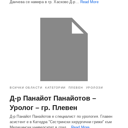
Данчева се намира в гр. Хасково Д-р…
Read More
ВСИЧКИ ОБЛАСТИ
КАТЕГОРИИ
ПЛЕВЕН
УРОЛОЗИ
Д-р Панайот Панайотов –
Уролог – гр. Плевен
Д-р Панайот Панайотов е специалист по урология. Главен
асистент е в Катедра "Сестрински хирургични грижи" към
Медицински университет в град…
Read More