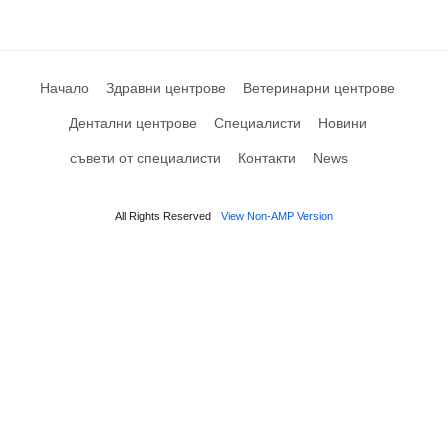
Начало
Здравни центрове
Ветеринарни центрове
Дентални центрове
Специалисти
Новини
съвети от специалисти
Контакти
News
All Rights Reserved
View Non-AMP Version