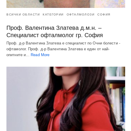
ВСИЧКИ ОБЛАСТИ
КАТЕГОРИИ
ОФТАЛМОЛОЗИ
СОФИЯ
Проф. Валентина Златева д.м.н. –
Специалист офталмолог гр. София
Проф. д-р Валентина Златева е специалист по Очни болести -
офтамолог. Проф. д-р Валентина Златева е един от най-
опитните и…
Read More