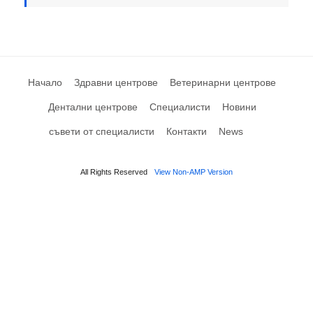
Начало
Здравни центрове
Ветеринарни центрове
Дентални центрове
Специалисти
Новини
съвети от специалисти
Контакти
News
All Rights Reserved
View Non-AMP Version