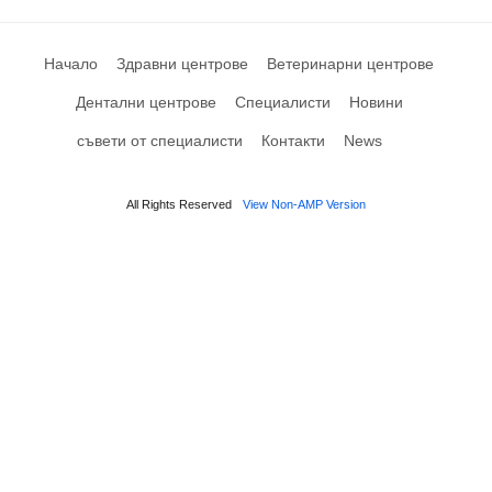
Начало
Здравни центрове
Ветеринарни центрове
Дентални центрове
Специалисти
Новини
съвети от специалисти
Контакти
News
All Rights Reserved
View Non-AMP Version