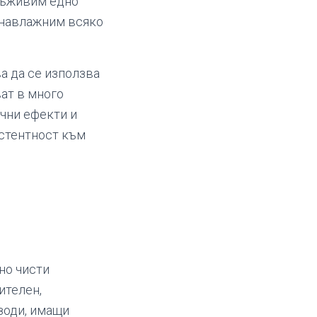
 съживим едно
а навлажним всяко
а да се използва
ат в много
ични ефекти и
истентност към
но чисти
ителен,
зоди, имащи