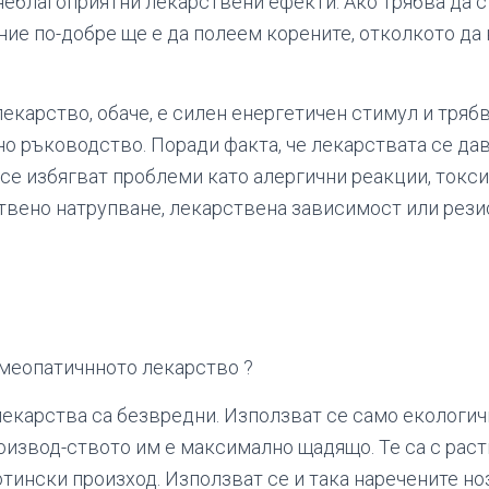
 неблагоприятни лекарствени ефекти. Ако трябва да
ние по-добре ще е да полеем корените, отколкото д
екарство, обаче, е силен енергетичен стимул и трябв
о ръководство. Поради факта, че лекарствата се дав
се избягват проблеми като алергични реакции, токс
твено натрупване, лекарствена зависимост или рез
омеопатичнното лекарство ?
екарства са безвредни. Използват се само екологич
роизвод-ството им е максимално щадящо. Те са с раст
тински произход. Използват се и така наречените но