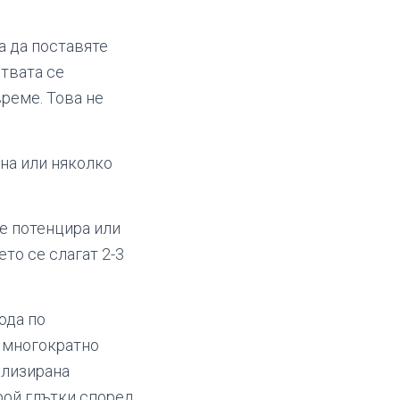
а да поставяте
ствата се
време. Това не
дна или няколко
е потенцира или
ето се слагат 2-3
ода по
а многократно
ализирана
рой глътки според