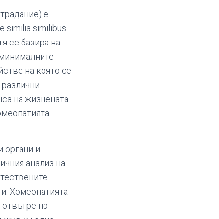
страдание) е
imilia similibus
тя се базира на
 минималните
йство на която се
 различни
нса на жизнената
хомеопатията
и органи и
ичния анализ на
стествените
ти. Хомеопатията
 отвътре по