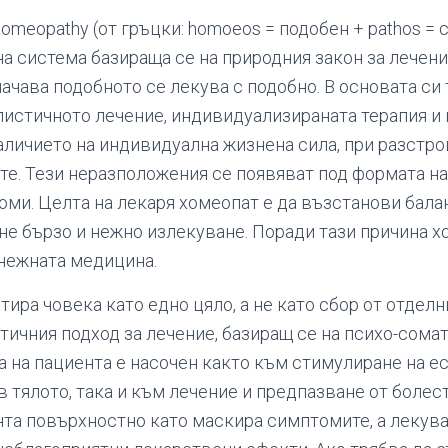
meopathy (от гръцки: homoeos = подобен + pathos = 
 система базираща се на природния закон за лечение s
значава подобното се лекува с подобно. В основата си 
листичното лечение, индивидуализираната терапия и
наличието на индивидуална жизнена сила, при разстро
те. Тези неразположения се появяват под формата на
оми. Целта на лекаря хомеопат е да възстанови бала
гне бързо и нежно излекуване. Поради тази причина 
 нежната медицина.
ира човека като едно цяло, а не като сбор от отделн
тичния подход за лечение, базиращ се на психо-сомат
 на пациента е насочен както към стимулиране на е
в тялото, така и към лечение и предпазване от болес
нта повърхностно като маскира симптомите, а лекува