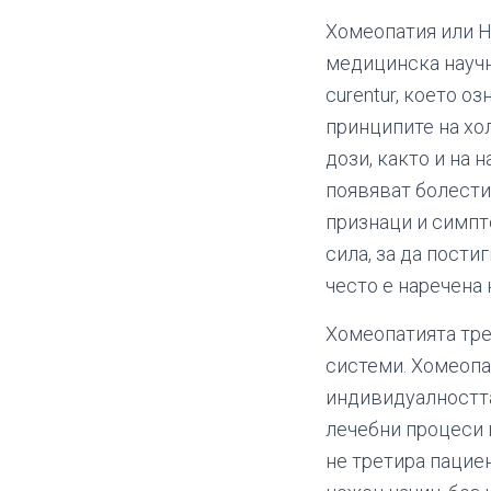
Хомеопатия или Ho
медицинска научна
curentur, което о
принципите на хо
дози, както и на 
появяват болести
признаци и симпт
сила, за да пости
често е наречена
Хомеопатията трет
системи. Хомеопа
индивидуалността
лечебни процеси 
не третира пацие