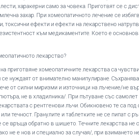
ести, харакерни само за човека. Приготвят се с дис
 млечна захар. При хомеопатичното лечение се избяг
и, токсични ефекти и ефекти на лекарствено натрупв
езистентност към медикаментите. Което е основнов
меопатичното лекарство?
 на приготвяне хомеопатичните лекарства са чувств
 се нуждаят от внимателно манипулиране. Съхранявай
лече от силни миризми и източници на лъчение/не въ
пютъра, не в хладилника/. При пътуване със самолет
екарствата с рентгенови лъчи. Обикновено те са под
 или течност. Гранулите и таблетките не се пипат с ръ
е се връща обратно в шишето. Течните лекарства не с
ко не е нов и специално за случая/, при взимането н