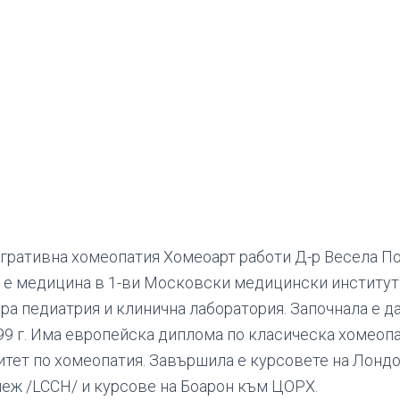
егративна хомеопатия Хомеоарт работи Д-р Весела П
 е медицина в 1-ви Московски медицински институт п
ра педиатрия и клинична лаборатория. Започнала е д
99 г. Има европейска диплома по класическа хомеопа
тет по хомеопатия. Завършила е курсовете на Лонд
еж /LCCH/ и курсове на Боарон към ЦОРХ.