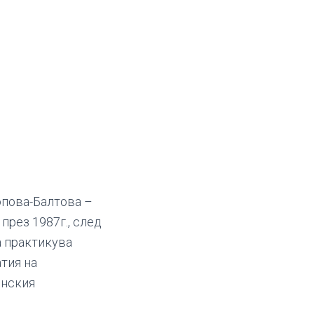
опова-Балтова –
рез 1987г., след
а практикува
тия на
онския