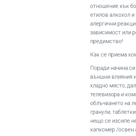
отношение кък бол
етилов алкохол и
алергични реакци
зависимост или р
предимство!
Как се приема хо
Поради начина си
външни влияния и
хладно място, да
телевизора и ком
облъчването на л
гранули, таблетки
нещо се изсипе н
капкомер /освен а