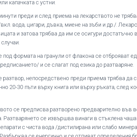
ли капачката с устни.
 минути преди и след приема на лекарството не трябв
вкл. вода, цигари, дъвка, миене на зъби и др./. Лекар
ицата и затова трябва да им се осигури достатъчно 
 случаи.
е под формата на гранули от флакона се отброяват е
редписанието/ и се слагат под езика до разтваряне.
е разтвор, непосредствено преди приема трябва да с
но 20-30 пъти върху книга или върху ръката, след ко
вото се предписва разтворено предварително във в
. Разтварянето се извършва винаги в стъклена чаш
репарати с чиста вода /дистилирана или слабо минер
 Разбърква се енергично и се отпиват определения б