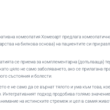
ративна хомеопатия Хомеоарт предлага хомеопатичн
арства на билкова основа) на пациентите си при раз
атията се приема за комплементарна (допълваща) те
като цяло не само заболяването, ако се прилагана п
ого състояния и болести.
то е не само да се върнат тялото и ума към това, к
о. Интегративният подход продобива голямо значение,
нимание на истинските стремеж и цел в самия живот