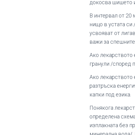
докосва шишето и
В интервал от 20
нищо в устата си /
усвояват от лигав
важи за спешните
Ако лекарството 
гранули /според п
Ако лекарството 
разтръска енергич
капки под езика.
Понякога лекарст
определена схема
изплакната без п
минерална вода/.