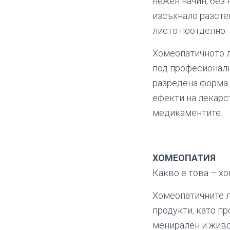
нежен начин, без
изсъхнало разсте
листо поотделно.
Хомеопатичното л
под професионалн
разредена форма 
ефекти на лекарс
медикаментите.
ХОМЕОПАТИЯ
Какво е това – х
Хомеопатичните л
продукти, като п
менирален и живо