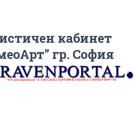
истичен кабинет
меоАрт” гр. София