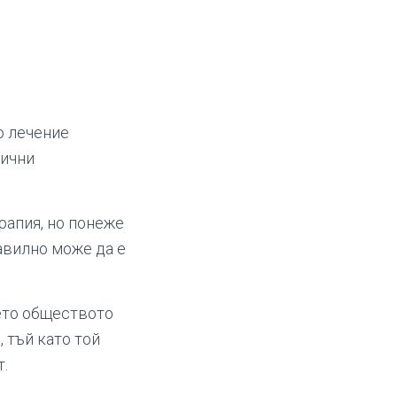
о лечение
лични
рапия, но понеже
равилно може да е
оето обществото
 тъй като той
.