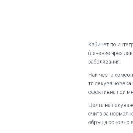
Кабинет по интег
(лечение чрез лек
заболявания.
Най-често хомеоп
тя лекува човека 
ефективна при мн
Целта на лекуване
счита за нормалн
обръща основно в