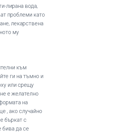
ти-лирана вода,
ват проблеми като
ане, лекарствена
ното му
ителни към
те ги на тъмно и
рху или срещу
 не е желателно
 формата на
це , ако случайно
е бъркат с
е бива да се