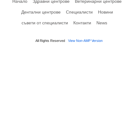
Начало
Здравни центрове
Ветеринарни центрове
Дентални центрове
Специалисти
Новини
съвети от специалисти
Контакти
News
All Rights Reserved
View Non-AMP Version