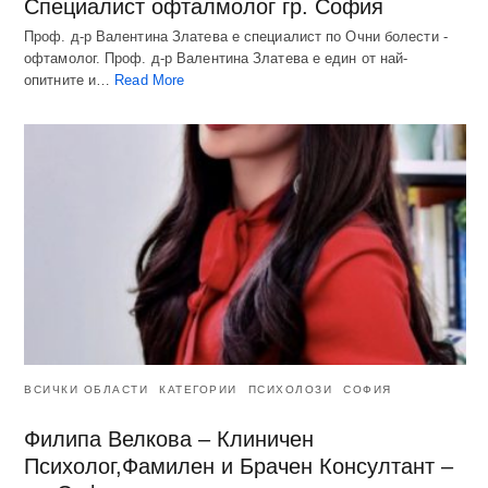
Специалист офталмолог гр. София
Проф. д-р Валентина Златева е специалист по Очни болести -
офтамолог. Проф. д-р Валентина Златева е един от най-
опитните и…
Read More
ВСИЧКИ ОБЛАСТИ
КАТЕГОРИИ
ПСИХОЛОЗИ
СОФИЯ
Филипа Велкова – Клиничен
Психолог,Фамилен и Брачен Консултант –