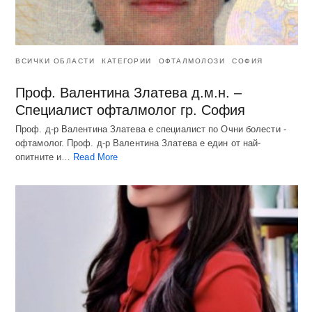
ВСИЧКИ ОБЛАСТИ
КАТЕГОРИИ
ОФТАЛМОЛОЗИ
СОФИЯ
Проф. Валентина Златева д.м.н. –
Специалист офталмолог гр. София
Проф. д-р Валентина Златева е специалист по Очни болести -
офтамолог. Проф. д-р Валентина Златева е един от най-
опитните и…
Read More