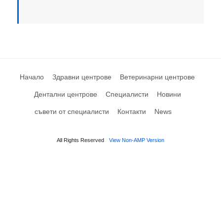
Начало
Здравни центрове
Ветеринарни центрове
Дентални центрове
Специалисти
Новини
съвети от специалисти
Контакти
News
All Rights Reserved
View Non-AMP Version