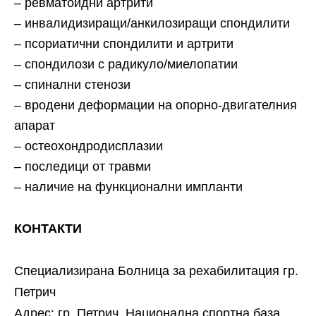
– ревматоидни артрити
– инвалидизиращи/анкилозиращи спондилити
– псориатични спондилити и артрити
– спондилози с радикуло/миелопатии
– спинални стенози
– вродени деформации на опорно-двигателния
апарат
– остеохондродисплазии
– последици от травми
– наличие на функционални импланти
КОНТАКТИ
Специализирана Болница за рехабилитация гр.
Петрич
Адрес: гр. Петрич, Национална спортна база