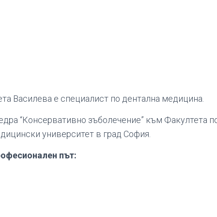
ета Василева е специалист по дентална медицина.
едра “Консервативно зъболечение” към Факултета п
ицински университет в град София.
рофесионален път: