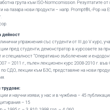
работна група към ISO-Normcomission. Резултатите о
и на пазара нови продукти – напр. Prompt®L-Pop на E
.
сор.
а дейност
инични упражнения със студенти от ІІІ до V курс, уч
ции пред студенти, демонстратор в курсовете за пр
 и специалност ”Оперативно зъболечение и ендодонт
07 – 2011 г., пълен лекционен курс 2008-2010 г. във
 по СДО, лекции към БЗС, представяне на нови проду
ия.
 трудове:
ии и научни изяви, у нас и в чужбина – 45 публикации
цитирания – 15
 1995 г. – 3, 810; 1998 год. – 4, 060