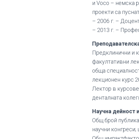
и Voco – немска 
проекти са пуснат
– 2006 г. – Доцент
– 2013 г. – Профе
Преподавателск
Предклинични и кл
факултативни лек
обща специалност
лекционен курс 20
Лектор в курсове
денталната колег
Научна дейност и
Общ брой публикац
научни конгреси; 
Общ импактфактор –