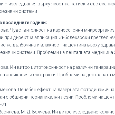
и – изследвания върху якост на натиск и със скани
дхезивни системи
з последните години:
Генова. Чувствителност на кариесогенни микрооргани
 при директнa апликация. Зъболекарски преглед 89, 
ние на дълбочина и влажност на дентина върху здрав
езивни системи. Проблеми на денталната медицина 35,
енова. Ин витро цитотоксичност на различни генерац
на апликация и екстракти. Проблеми на денталната м
Каменова. Лечебен ефект на лазерната фотодинамична
аи с обширни периапикални лезии. Проблеми на ден
8-21
И. Василева, М. Д. Белчева. Ин витро изследване колич