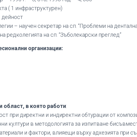
та ( 1 инфраструктурен)
а дейност
легии – научен секретар на сп. “Проблеми на дентал
н на редколегията на сп. “Зъболекарски преглед”
есионални организации:
и област, в която работи
:
ст при директни и индиректни обтурации от компо
чни култури в методологията за изпитване бисъвмес
териали и фактори, влияещи върху адхезията при с