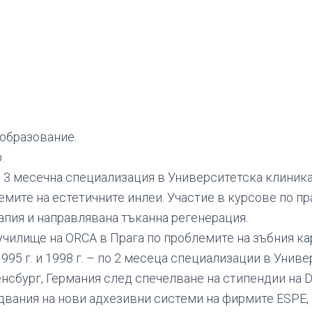
 образование.
.
 – 3 месечна специализация в Университетска клиника 
емите на естетичните инлеи. Участие в курсове по п
апия и направлявана тъканна регенерация.
 училище на ORCA в Прага по проблемите на зъбния ка
1995 г. и 1998 г. – по 2 месеца специализации в Унив
енсбург, Германия след спечелване на стипендии на 
вания на нови адхезивни системи на фирмите ESPE, D