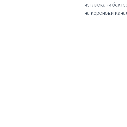
изтласкани бакте
на коренови канал