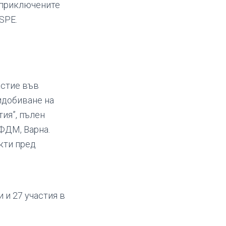
т приключените
SPE.
астие във
идобиване на
ия”, пълен
 ФДМ, Варна.
кти пред
 и 27 участия в