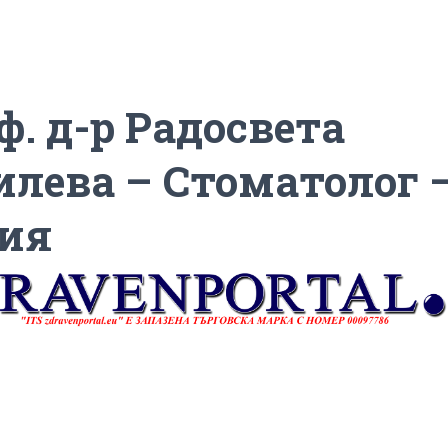
ф. д-р Радосвета
илева – Стоматолог –
ия