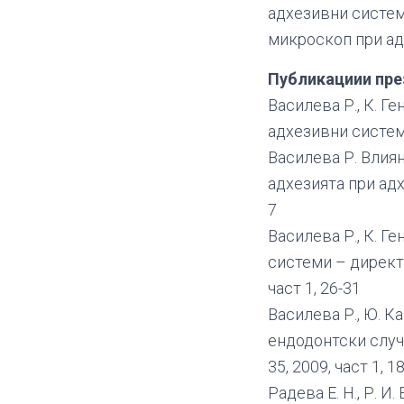
адхезивни систем
микроскоп при а
Публикациии пре
Василева Р., К. 
адхезивни системи
Василева Р. Влия
адхезията при адх
7
Василева Р., К. Г
системи – директ
част 1, 26-31
Василева Р., Ю. 
ендодонтски случ
35, 2009, част 1, 1
Радева Е. Н., Р. 