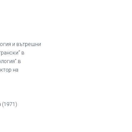
логия и вътрешни
трански” в
логия” в
ктор на
 (1971)