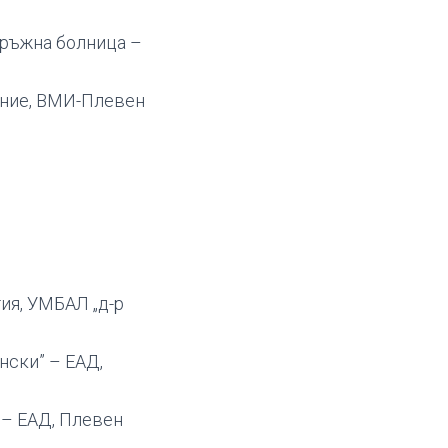
кръжна болница –
ение, ВМИ-Плевен
ия, УМБАЛ „д-р
нски” – ЕАД,
 – ЕАД, Плевен