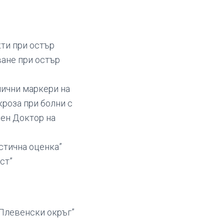
ти при остър
ване при остър
мични маркери на
роза при болни с
пен Доктор на
стична оценка”
ст”
 Плевенски окръг”