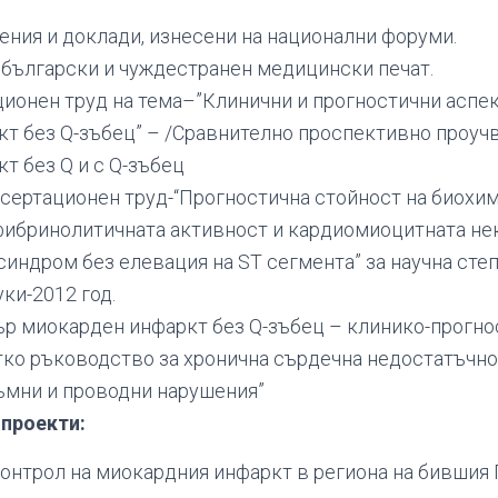
ения и доклади, изнесени на национални форуми.
 български и чуждестранен медицински печат.
ионен труд на тема–”Клинични и прогностични аспек
т без Q-зъбец” – /Сравнително проспективно проуч
т без Q и с Q-зъбец
сертационен труд-“Прогностична стойност на биохи
фибринолитичната активност и кардиомиоцитната нек
синдром без елевация на ST сегмента” за научна сте
ки-2012 год.
р миокарден инфаркт без Q-зъбец – клинико-прогно
ко ръководство за хронична сърдечна недостатъчно
ъмни и проводни нарушения”
 проекти:
онтрол на миокардния инфаркт в региона на бившия