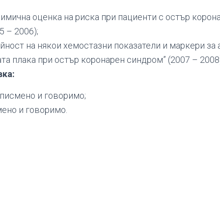
имична оценка на риска при пациенти с остър корон
5 – 2006);
йност на някои хемостазни показатели и маркери за 
та плака при остър коронарен синдром” (2007 – 2008)
вка:
 писмено и говоримо;
мено и говоримо.