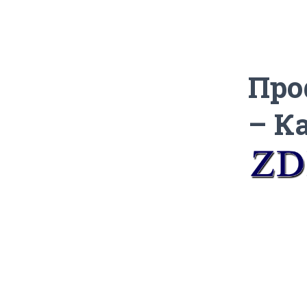
Про
– К