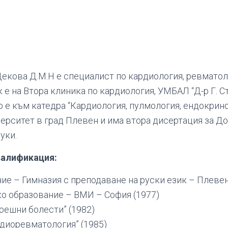
Цекова Д.М.Н е специалист по кардиология, ревмато
 е на Втора клиника по кардиология, УМБАЛ “Д-р Г. С
 е към катедра “Кардиология, пулмология, ендокрино
рситет в град Плевен и има втора дисертация за До
уки.
валификация:
ие – Гимназия с преподаване на руски език – Плевен
о образование – ВМИ – София (1977)
решни болести” (1982)
диоревматология” (1985)