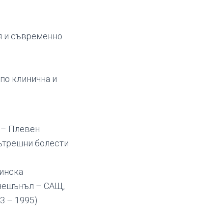
я и съвременно
по клинична и
 – Плевен
ътрешни болести
цинска
нешънъл – САЩ,
3 – 1995)