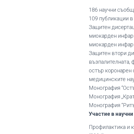
186 научни съобщ
109 публикации в
Защитен дисертац
миокарден инфарк
миокарден инфарк
Защитен втори ди
възпалителната, 
остър коронарен 
медицинските нау
Монография “Остъ
Монография „Крат
Монография “Рит
Участие в научни
Профилактика и к