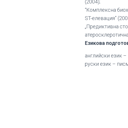
(2004);
“Комплексна биох
ST-елевация” (200
„Предиктивна сто
атеросклеротична
Езикова подгото
английски език –
руски език – пис