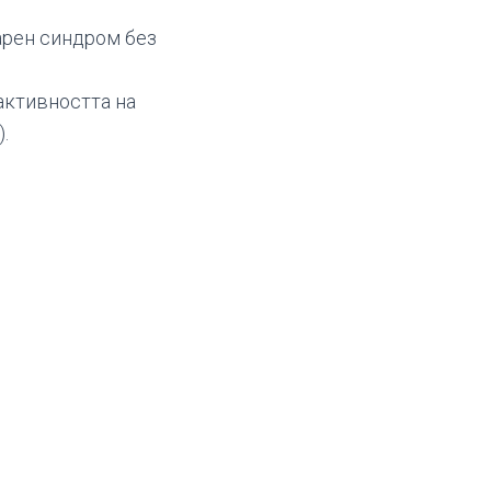
арен синдром без
активността на
.