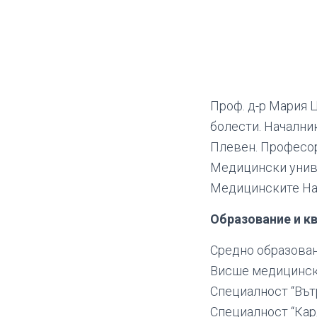
Проф. д-р Мария 
болести. Началник
Плевен. Професор
Медицински униве
Медицинските На
Образование и к
Средно образован
Висше медицинск
Специалност “Вът
Специалност “Кар