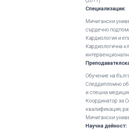
(2011)
Специализации:
Мичигански униве
сърдечно подпома
Кардиология и еп
Кардиологична кл
интервенционална
Преподавателск
Обучение на бълг
Следдипломно обу
и спешна медицин
Координатор за С
квалификация, р
Мичигански универ
Научна дейност: