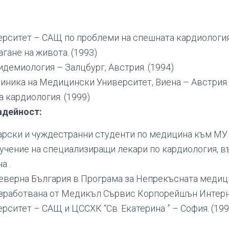
рситет – САЩ по проблеми на спешната кардиологи
гане на живота. (1993)
идемиология – Залцбург, Австрия. (1994)
иника на Медицински Университет, Виена – Австрия 
 кардиология. (1999)
адейност:
арски и чуждестранни студенти по медицина към МУ
чение на специализиращи лекари по кардиология, в
а .
еверна България в Програма за Непрекъсната меди
азработвана от Медикъл Сървис Корпорейшън Интер
ситет – САЩ и ЦССХК “Св. Екатерина ” – София. (199