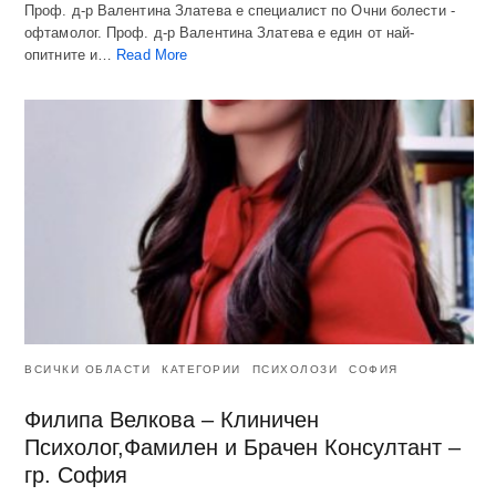
Проф. д-р Валентина Златева е специалист по Очни болести -
офтамолог. Проф. д-р Валентина Златева е един от най-
опитните и…
Read More
ВСИЧКИ ОБЛАСТИ
КАТЕГОРИИ
ПСИХОЛОЗИ
СОФИЯ
Филипа Велкова – Клиничен
Психолог,Фамилен и Брачен Консултант –
гр. София