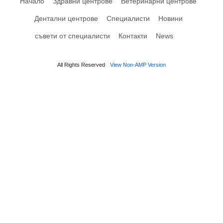
Начало
Здравни центрове
Ветеринарни центрове
Дентални центрове
Специалисти
Новини
съвети от специалисти
Контакти
News
All Rights Reserved
View Non-AMP Version