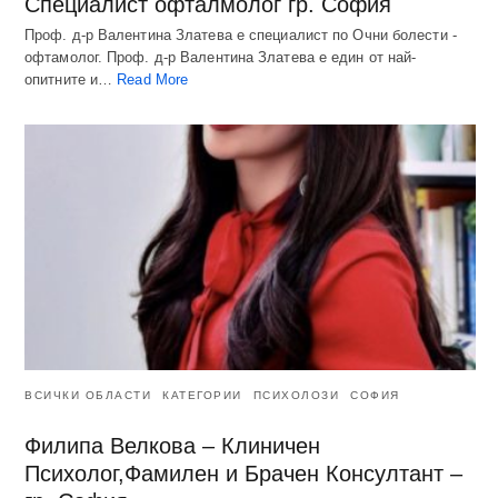
Специалист офталмолог гр. София
Проф. д-р Валентина Златева е специалист по Очни болести -
офтамолог. Проф. д-р Валентина Златева е един от най-
опитните и…
Read More
ВСИЧКИ ОБЛАСТИ
КАТЕГОРИИ
ПСИХОЛОЗИ
СОФИЯ
Филипа Велкова – Клиничен
Психолог,Фамилен и Брачен Консултант –