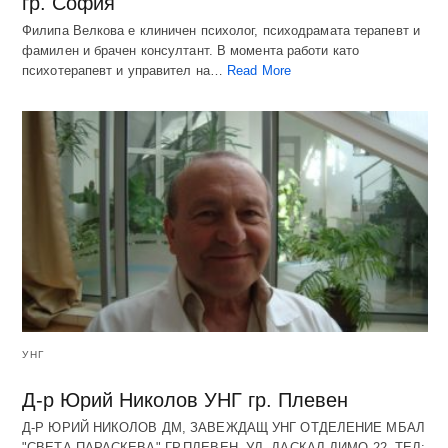
гр. София
Филипа Велкова е клиничен психолог, психодрамата терапевт и
фамилен и брачен консултант. В момента работи като
психотерапевт и управител на…
Read More
УНГ
Д-р Юрий Николов УНГ гр. Плевен
Д-Р ЮРИЙ НИКОЛОВ ДМ, ЗАВЕЖДАЩ УНГ ОТДЕЛЕНИЕ МБАЛ
"СВЕТА ПАРАСКЕВА" ГР.ПЛЕВЕН, УЛ. ДАСКАЛ ДИМО 22, ТЕЛ: