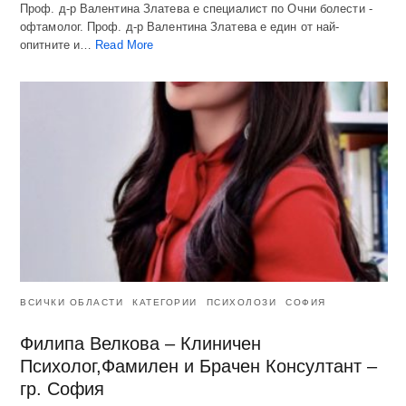
Проф. д-р Валентина Златева е специалист по Очни болести -
офтамолог. Проф. д-р Валентина Златева е един от най-
опитните и…
Read More
ВСИЧКИ ОБЛАСТИ
КАТЕГОРИИ
ПСИХОЛОЗИ
СОФИЯ
Филипа Велкова – Клиничен
Психолог,Фамилен и Брачен Консултант –
гр. София