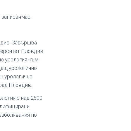
записан час.
овдив. Завършва
верситет Пловдив.
по урология към
дащ урологично
ащ урологично
рад Пловдив.
логия с над 2500
алифицирани
заболявания по