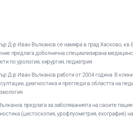
р Д-р Иван Вълканов се намира в град Хасково, кв 
ение предлага доболнична специализирана медицинс
ети по урология, хирургия, педиатрия.
р Д-р Иван Вълканов работи от 2004 година. В клин
ултации, диагностика и прегледи в областта на педи
зиология.
ълканов предлага за заболяванията на своите пацие
гностика (цистоскопия, урофлуометрия, ехография) н