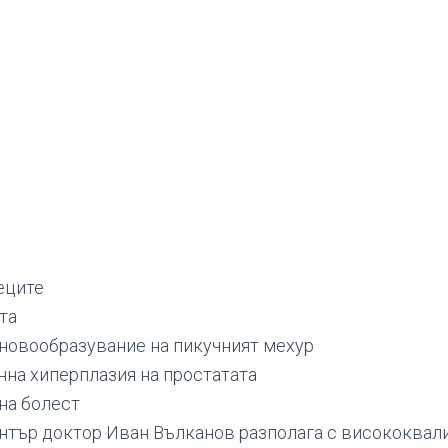
еците
та
новообразувание на пикучният мехур
на хиперплазия на простатата
на болест
нтър доктор Иван Вълканов разполага с висококва