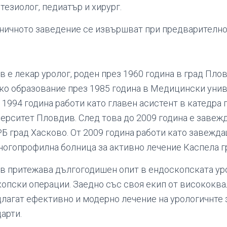
тезиолог, педиатър и хирург.
ничното заведение се извършват при предварително 
в е лекар уролог, роден през 1960 година в град Пл
о образование през 1985 година в Медицински уни
 1994 година работи като главен асистент в катедра 
рситет Пловдив. След това до 2009 година е завеж
Б град Хасково. От 2009 година работи като завежд
огопрофилна болница за активно лечение Каспела г
в притежава дългогодишен опит в ендоскопската уро
опски операции. Заедно със своя екип от висококв
лагат ефективно и модерно лечение на урологичнте 
арти.