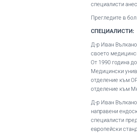
специалисти анес
Прегледите в бол
СПЕЦИАЛИСТИ:
Д-р Иван Вълкано
своето медицинск
От 1990 година до
Медицински униве
отделение към ОР
отделение към Мн
Д-р Иван Вълкано
направени ендоск
специалисти пред
европейски станд