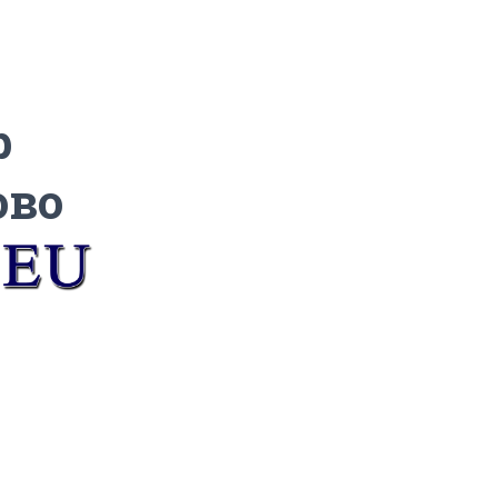
р
ово