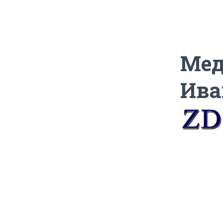
Мед
Ива