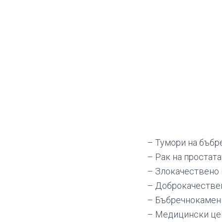
– Тумори на бъбр
– Рак на простата
– Злокачествено 
– Доброкачествен
– Бъбречнокамен
– Медицински це