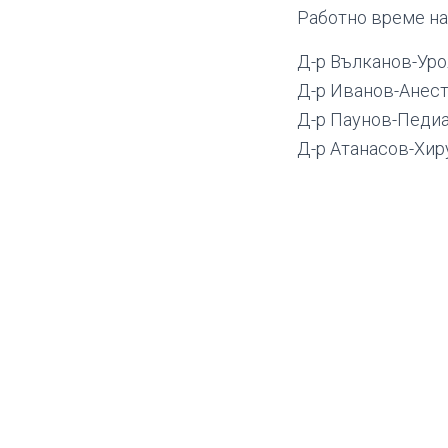
Работно време на
Д-р Вълканов-Уро
Д-р Иванов-Анест
Д-р Паунов-Педиат
Д-р Атанасов-Хиру