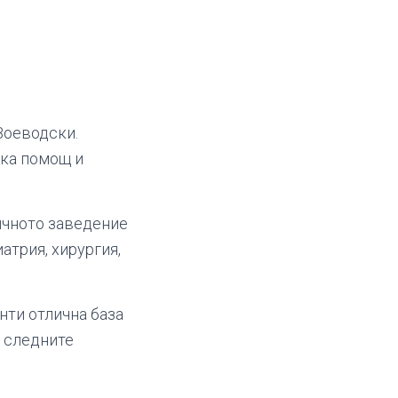
Воеводски.
ка помощ и
ичното заведение
атрия, хирургия,
нти отлична база
а следните