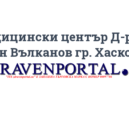
ицински център Д-
н Вълканов гр. Хаск