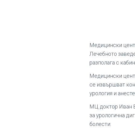
Медицински центъ
Лечебното завед
разполага с кабин
Медицински центъ
се извършват конс
урология и анесте
МЦ доктор Иван В
за урологична ди
болести: