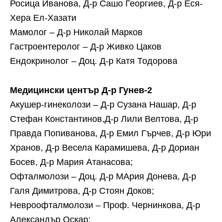
Росица Иванова, Д-р Сашо Георгиев, Д-р Еся-
Хера Ел-Хазати
Мамолог – Д-р Николай Марков
Гастроентеролог – Д-р Живко Цаков
Ендокринолог – Доц. Д-р Катя Тодорова
Медицински център Д-р Гунев-2
Акушер-гинеколози – Д-р Сузана Нашар, Д-р
Стефан Константинов,Д-р Лили Велтова, Д-р
Правда Попиванова, Д-р Емил Гърчев, Д-р Юри
Хранов, Д-р Весела Карамишева, Д-р Дориан
Босев, Д-р Мария Атанасова;
Офталмолози – Доц. Д-р МАрия Донева, Д-р
Галя Димитрова, Д-р Стоян Доков;
Невроофталмолози – Проф. Чернинкова, Д-р
Александър Оскар;