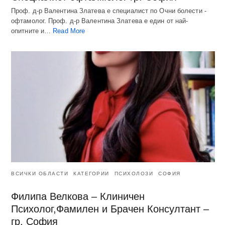
Проф. д-р Валентина Златева е специалист по Очни болести -
офтамолог. Проф. д-р Валентина Златева е един от най-
опитните и…
Read More
ВСИЧКИ ОБЛАСТИ
КАТЕГОРИИ
ПСИХОЛОЗИ
СОФИЯ
Филипа Велкова – Клиничен
Психолог,Фамилен и Брачен Консултант –
гр. София