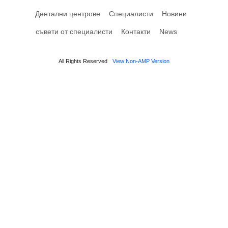
Дентални центрове
Специалисти
Новини
съвети от специалисти
Контакти
News
All Rights Reserved
View Non-AMP Version