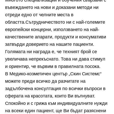
Многото специализации и обучения свързани с
въвеждането на нови и доказани методи ни
отреди едно от челните места в
областта.Сътрудничеството ни с най-големите
европейски концерни, използването на най-
качествените апарати, продукти и консумативи
затвърди доверието на нашите пациенти.
Голямата ни награда е, че техният брой се
увеличава непрекъснато. Това ни дава стимул
и ориентир, че вървим в правилната посока.
В Медико-козметичен център „Скин Системс“
можете преди всичко да разчитате на
задълбочена консултация по всички въпроси в
сферата на красотата, които Ви вълнуват.
Спокойно и с грижа към индивидуалните нужди
на всеки един пациент, ще Ви бъдат разяснени