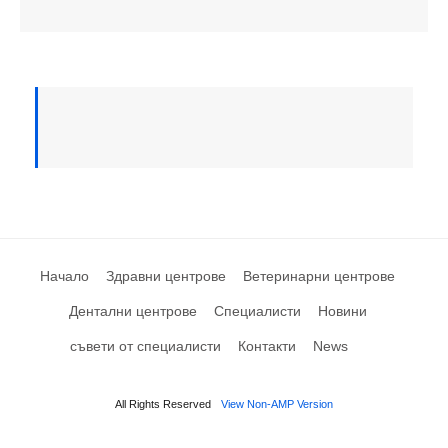
Начало
Здравни центрове
Ветеринарни центрове
Дентални центрове
Специалисти
Новини
съвети от специалисти
Контакти
News
All Rights Reserved
View Non-AMP Version