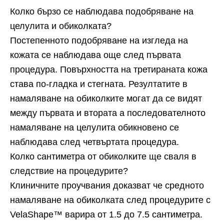
Колко бързо се наблюдава подобряване на
целулита и обиколката?
Постепенното подобряване на изгледа на
кожата се наблюдава още след първата
процедура. Повърхността на третираната кожа
става по-гладка и стегната. Резултатите в
намаляване на обиколките могат да се видят
между първата и втората а последователното
намаляване на целулита обикновено се
наблюдава след четвъртата процедура.
Колко сантиметра от обиколките ще сваля в
следствие на процедурите?
Клиничните проучвания доказват че средното
намаляване на обиколката след процедурите с
VelaShape™ варира от 1.5 до 7.5 сантиметра.