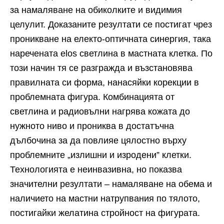
за намаляване на обиколките и видимия
целулит. Доказаните резултати се постигат чрез
проникване на електо-оптичната синергия, така
наречената elos светлина в мастната клетка. По
този начин тя се разгражда и възстановява
правилната си форма, нанасяйки корекции в
проблемната фигура. Комбинацията от
светлина и радиовълни нагрява кожата до
нужното ниво и прониква в достатъчна
дълбочина за да повлияе цялостно върху
проблемните „излишни и изродени” клетки.
Технологията е неинвазивна, но показва
значителни резултати – намаляване на обема и
наличието на мастни натрупвания по тялото,
постигайки желатина стройност на фигурата.