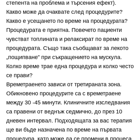
степента на проблема и търсения ефект).
Какво може да очаквате след процедурите?
Какво е усещането по време на процедурата?
Процедурата е приятна. Повечето пациенти
чувстват топлината и релаксират по време на
процедурата. Също така съобщават за лекото
„пощипване” при съкращението на мускула.
Колко време трае една процедура и колко често
се прави?
Времетраенето зависи от третираната зона.
Обикновено процедурите са с времетраене
между 30 -45 минути. Клиничните изследвания
са правени от веднъж седмично, до през 10
дневен интервал. Подходящата за вас терапия
ще ви бъде назначена по време на първата
процедура, като може да се промени в процеса