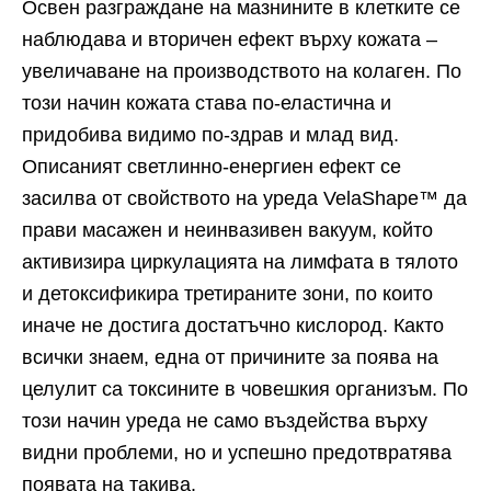
Освен разграждане на мазнините в клетките се
наблюдава и вторичен ефект върху кожата –
увеличаване на производството на колаген. По
този начин кожата става по-еластична и
придобива видимо по-здрав и млад вид.
Описаният светлинно-енергиен ефект се
засилва от свойството на уреда VelaShape™ да
прави масажен и неинвазивен вакуум, който
активизира циркулацията на лимфата в тялото
и детоксификира третираните зони, по които
иначе не достига достатъчно кислород. Както
всички знаем, една от причините за поява на
целулит са токсините в човешкия организъм. По
този начин уреда не само въздейства върху
видни проблеми, но и успешно предотвратява
появата на такива.