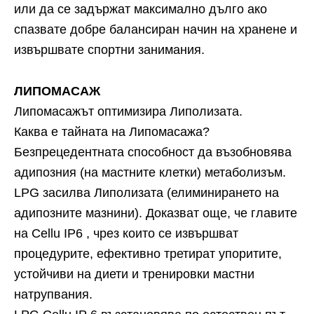
или да се задържат максимално дълго ако
спазвате добре балансиран начин на хранене и
извършвате спортни занимания.
ЛИПОМАСАЖ
Липомасажът оптимизира Липолизата.
Каква е тайната на Липомасажа?
Безпрецедентната способност да възобновява
адипозния (на мастните клетки) метаболизъм.
LPG засилва Липолизата (елиминирането на
адипозните мазнини). Доказват още, че главите
на Cellu IP6 , чрез които се извършват
процедурите, ефективно третират упоритите,
устойчиви на диети и тренировки мастни
натрупвания.