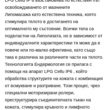
LPG Cellu IP 6 възстановява по естествен път
освобождаването от мазнините
Липомасажа като естествена техника, която
стимулира тялото в достигането на
оптималното му състояние. Всички тела са
подвластни на Липолизата, но в зависимост от
индивидуалните характеристики тя може да е
повече или по-малко ефективна, като също
така е различна за различните части на тялото.
Технологията Ендермология се прилага с
помоща на апарат LPG Cellu IP6 , който
обработва структурите на кожата с комбинация
от всмукване и разтриване. Този процес, чрез
специални моторизирани ролери,
преструктурира съединителната тъкан на
кожата, стимулира кръвното и лимфното