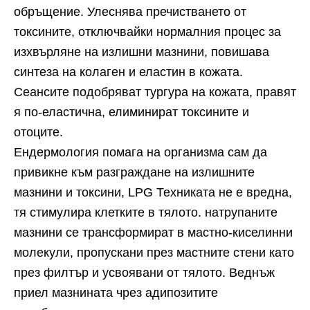
обръщение. Улеснява пречистването от
токсините, отключвайки нормалния процес за
изхвърляне на излишни мазнини, повишава
синтеза на колаген и еластин в кожата.
Сеансите подобряват тургура на кожата, правят
я по-еластична, елиминират токсините и
отоците.
Ендермология помага на организма сам да
привикне към разграждане на излишните
мазнини и токсини, LPG Техниката не е вредна,
тя стимулира клетките в тялото. натрупаните
мазнини се трансформират в мастно-киселинни
молекули, пропускани през мастните стени като
през филтър и усвоявани от тялото. Веднъж
приел мазнината чрез адипозитите