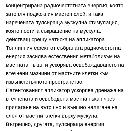
концентрирана радиочестотната енергия, която
затопля подкожния мастен слой, и така
наречената пулсираща мускулна стимулация,
която постига съкращение на мускула,
действащ срещу натиска на апликатора.
Топлинния ефект от събраната радиочестотна
енергия засилва естествения метаболизъм на
мастната тъкан и ускорява освобождаването на
втечнени мазнини от мастните клетки към
извънклетъчното пространство.
Патентованият апликатор ускорява дренажа на
втечнената и освободена мастна тъкан чрез
прилагане на вътршно и външно налягане на
слоя от мастни клетки върху мускула.
Вътрешно, другата, пулсираща енергия