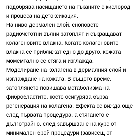
подобрява насищането на тъканите с кислород
и процеса на детоксикация.
На ниво дермален слой, сноповете
радиочстотни вълни затоплят и съкращават
колагеновите влакна. Когато колагеновите
влакна се приближат едно до друго, кожата
момемтално се стяга и изглажда.
Моделиране на колагена в дермалния слой и
изглаждане на кожата. В същото време,
затоплянето повишава метаболизма на
фибробластите, което осигурява бърза
регенерация на колагена. Ефекта се вижда още
след първата процедура, а стягането е
дълготрайно, след завършване на курс от
минимален брой процедури (зависещ от