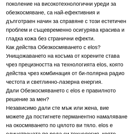
поколение на високотехнологични уреди за
обезкосмяване, са най-ефективния и
дълготраен начин за справяне с този естетичен
проблем и същевременно осигурява красива и
гладка кожа без странични ефекти.
Как действа Обезкосмяването с elos?
Унищожаването на косъма от корените става
чрез прецизността на технологията elos, която
действа чрез комбинация от би-полярна радио
честота и светлинно-лазерна енергия.
Дали Обезкосмяването с elos е правилното
решение за мен?
Независимо дали сте мъж или жена, вие
можете да постигнете перманентно намаляване
на окосмяването по цялото ви тяло. elos е