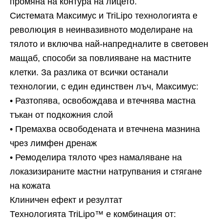
промяна на контура на лицето.
Системата Максимус и TriLipo технологията е
революция в неинвазивното моделиране на
тялото и включва най-напредналите в световен
мащаб, способи за повлияване на мастните
клетки. За разлика от всички останали
технологии, с един единствен лъч, Максимус:
• Разтопява, освобождава и втечнява мастна
тъкан от подкожния слой
• Премахва освободената и втечнена мазнина
чрез лимфен дренаж
• Ремоделира тялото чрез намаляване на
локазизираните мастни натрупвания и стягане
на кожата
Клиничен ефект и резултат
Технологията TriLipo™ е комбинация от: