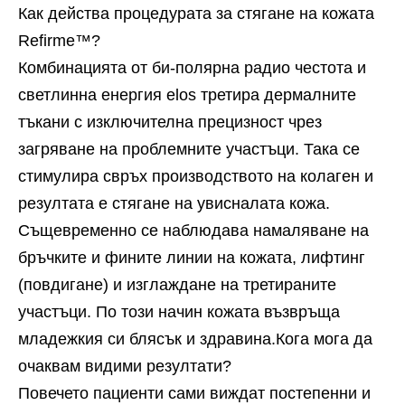
Как действа процедурата за стягане на кожата
Refirme™?
Комбинацията от би-полярна радио честота и
светлинна енергия elos третира дермалните
тъкани с изключителна прецизност чрез
загряване на проблемните участъци. Така се
стимулира свръх производството на колаген и
резултата е стягане на увисналата кожа.
Същевременно се наблюдава намаляване на
бръчките и фините линии на кожата, лифтинг
(повдигане) и изглаждане на третираните
участъци. По този начин кожата възвръща
младежкия си блясък и здравина.Кога мога да
очаквам видими резултати?
Повечето пациенти сами виждат постепенни и