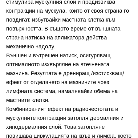
стимулира мускулния слой и предизвиква
контракции на мускула, които от своя страна го
повдигат, избутвайки мастната клетка към
повърхността. В същото време от външната
страна натиска на апликатора действа
механично надолу.
Външен и вътрешен натиск, осигуряващ
оптималното изхвърляне на втечнената
мазнина. Резултата е дрениращ /изстискващ/
ефект от отделянето на мазнините чрез
лимфната система, намалявайки обема на
мастните клетки.
Комбинираният ефект на радиочестотата и
мускулните контракции затопля дермалния и
хиподермалния слой. Това затопляне
повишава циркулацията на кръв и лимфа, което