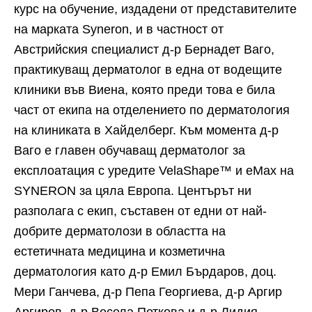
курс на обучение, издадени от представителите
на марката Syneron, и в частност от
Австрийския специалист д-р Бернадет Ваго,
практикуващ дерматолог в една от водещите
клиники във Виена, която преди това е била
част от екипа на отделението по дерматология
на клиниката в Хайделберг. Към момента д-р
Ваго е главен обучаващ дерматолог за
експлоатация с уредите VelaShape™ и eMax на
SYNERON за цяла Европа. Центърът ни
разполага с екип, съставен от едни от най-
добрите дерматолози в областта на
естетичната медицина и козметична
дерматология като д-р Емил Бърдаров, доц.
Мери Ганчева, д-р Пепа Георгиева, д-р Аргир