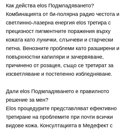
Как действа elos Подмладяването?
Комбинацията от би-полярна радио честота и
светлинно-лазерна енергия elos третира с
прецизност пигментните поражения върху
кожата като лунички, слънчеви и старчески
петна. Венозните проблеми като разширени и
повърхностни капиляри и зачервяване,
причинено от розацея, също се третират за
изсветляване и постепенно избледняване.
Дали elos Подмладяването е правилното
решение за мен?
Еlos процедурите представляват ефективно
третиране на проблемите при почти всички
видове кожа. Консултацията в Медефект с