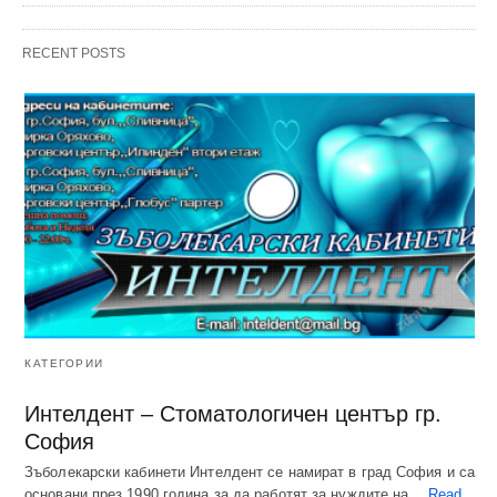
RECENT POSTS
КАТЕГОРИИ
Интелдент – Стоматологичен център гр.
София
Зъболекарски кабинети Интелдент се намират в град София и са
основани през 1990 година за да работят за нуждите на…
Read