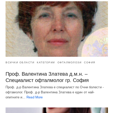
ВСИЧКИ ОБЛАСТИ
КАТЕГОРИИ
ОФТАЛМОЛОЗИ
СОФИЯ
Проф. Валентина Златева д.м.н. –
Специалист офталмолог гр. София
Проф. д-р Валентина Златева е специалист по Очни болести -
офтамолог. Проф. д-р Валентина Златева е един от най-
опитните и…
Read More