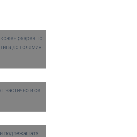
 кожен разрез по
стига до големия
т частично и се
о и подлежащата