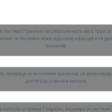
е поставя странично на операционната маса, први се
рязват се послойно кожа, подкожие и фасция и се до
трохантер.
е, залавящи се за големия трохантер, се дезинсерира
достига до ставната капсула.
а капсула се срязва Т-образно, екцизира се частичн