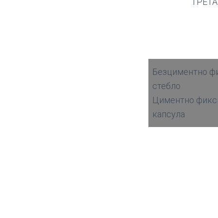
ТРЕТ
Безциментно ф
стебло
Циментно фикс
капсула