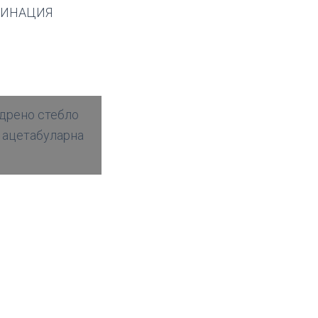
БИНАЦИЯ
дрено стебло
 ацетабуларна