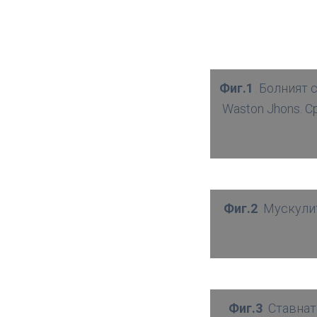
Фиг.1
Болният с
Waston Jhons. С
Фиг.2
Мускулит
Фиг.3
Ставнат