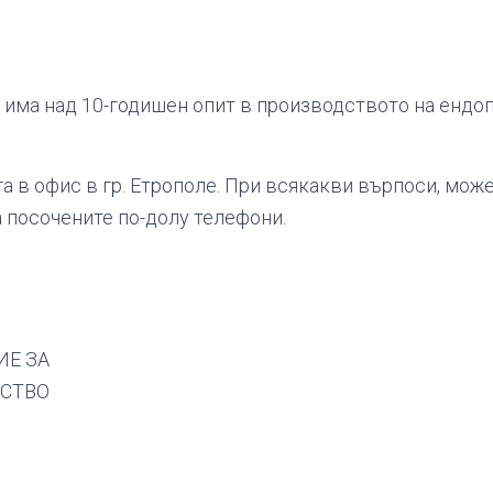
ма над 10-годишен опит в производството на ендоп
а в офис в гр. Етрополе. При всякакви върпоси, може
а посочените по-долу телефони.
ИЕ ЗА
СТВО