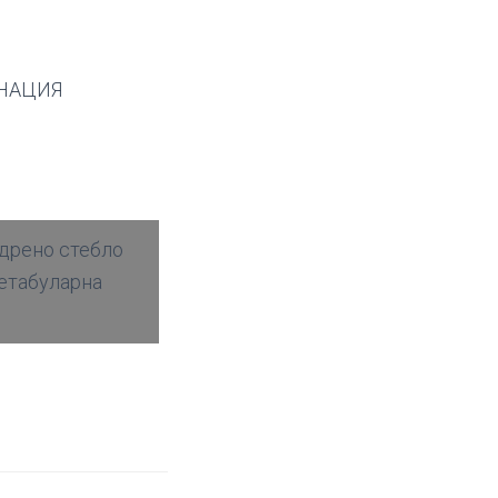
НАЦИЯ
дрено стебло
етабуларна