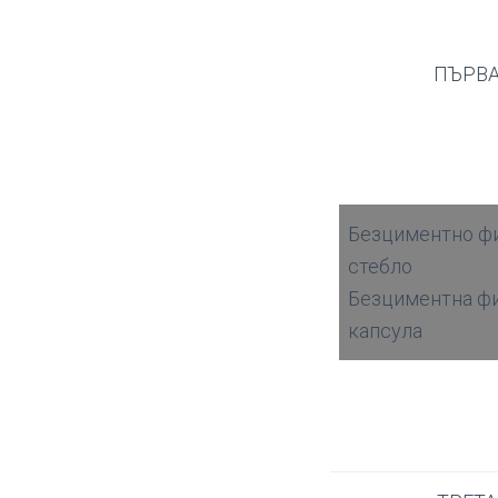
ПЪРВ
Безциментно ф
стебло
Безциментна ф
капсула