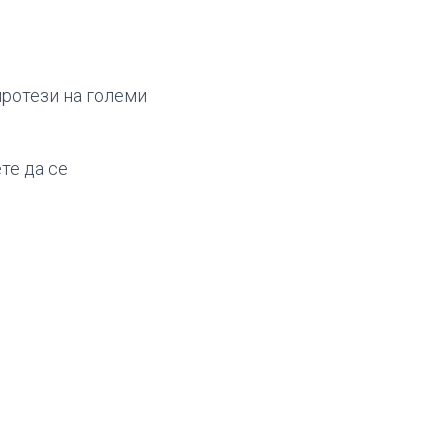
ротези на големи
те да се