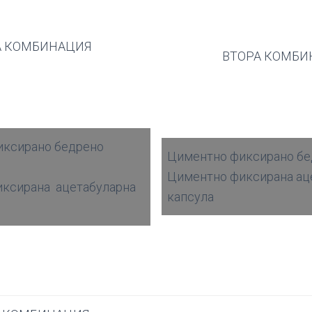
А КОМБИНАЦИЯ
ВТОРА КОМБИ
иксирано бедрено
Циментно фиксирано бе
Циментно фиксирана ац
иксирана ацетабуларна
капсула