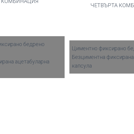
А КОМБИНАЦИЯ
ЧЕТВЪРТА КОМ
иксирано бедрено
Циментно фиксирано бе
Безциментна фиксирана
ирана ацетабуларна
капсула