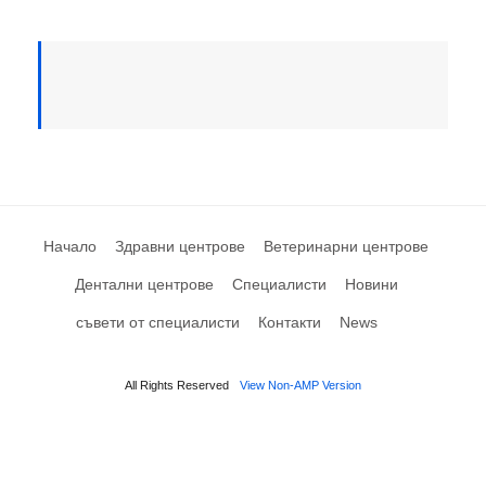
Начало
Здравни центрове
Ветеринарни центрове
Дентални центрове
Специалисти
Новини
съвети от специалисти
Контакти
News
All Rights Reserved
View Non-AMP Version