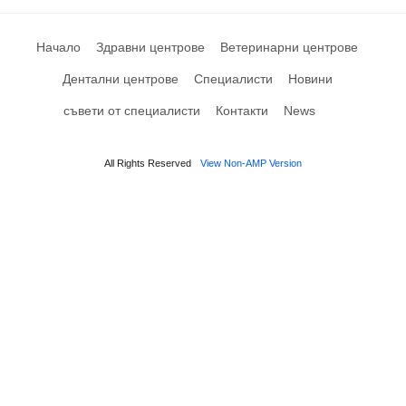
Начало
Здравни центрове
Ветеринарни центрове
Дентални центрове
Специалисти
Новини
съвети от специалисти
Контакти
News
All Rights Reserved
View Non-AMP Version