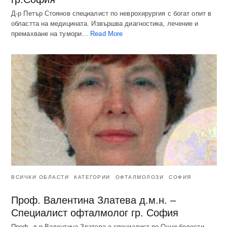
Д-р Петър Стоянов специалист по неврохирургия с богат опит в
областта на медицината. Извършва диагностика, лечение и
премахване на тумори…
Read More
ВСИЧКИ ОБЛАСТИ
КАТЕГОРИИ
ОФТАЛМОЛОЗИ
СОФИЯ
Проф. Валентина Златева д.м.н. –
Специалист офталмолог гр. София
Проф. д-р Валентина Златева е специалист по Очни болести -