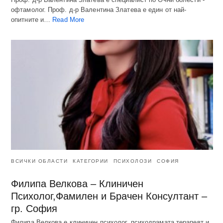
офтамолог. Проф. д-р Валентина Златева е един от най-
опитните и…
Read More
ВСИЧКИ ОБЛАСТИ
КАТЕГОРИИ
ПСИХОЛОЗИ
СОФИЯ
Филипа Велкова – Клиничен
Психолог,Фамилен и Брачен Консултант –
гр. София
Филипа Велкова е клиничен психолог, психодрамата терапевт и