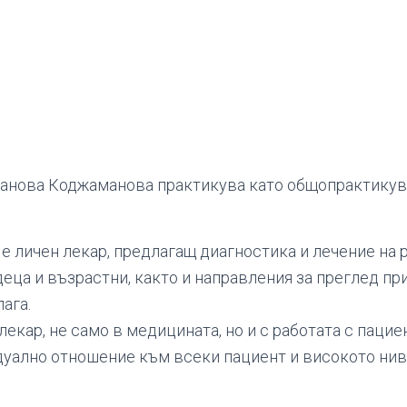
анова Коджаманова практикува като общопрактикув
е личен лекар, предлагащ диагностика и лечение на 
еца и възрастни, както и направления за преглед пр
лага.
лекар, не само в медицината, но и с работата с пацие
уално отношение към всеки пациент и високото нив