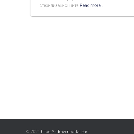
стерилизационните
Read more…
© 2021
https://zdravenportal.eu/
|