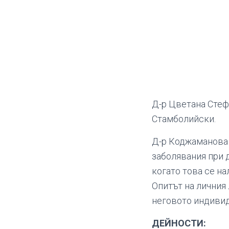
Д-р Цветана Стеф
Стамболийски.
Д-р Коджаманова 
заболявания при д
когато това се на
Опитът на личния 
неговото индивид
ДЕЙНОСТИ: