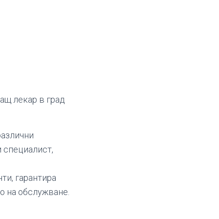
ащ лекар в град
различни
и специалист,
нти, гарантира
о на обслужване.