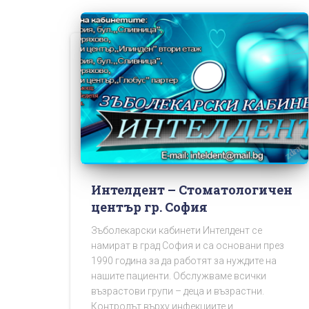
Интелдент – Стоматологичен
център гр. София
Зъболекарски кабинети Интелдент се
намират в град София и са основани през
1990 година за да работят за нуждите на
нашите пациенти. Обслужваме всички
възрастови групи – деца и възрастни.
Контролът върху инфекциите и