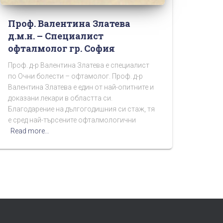
Проф. Валентина Златева
д.м.н. – Специалист
офталмолог гр. София
Проф. д-р Валентина Златева е специалист
по Очни болести – офтамолог. Проф. д-р
Валентина Златева е един от най-опитните и
доказани лекари в областта си.
Благодарение на дългогодишния си стаж, тя
е сред най-търсените офталмологични
Read more…