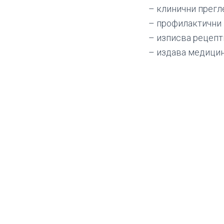
– клинични прегл
– профилактични
– изписва рецепт
– издава медици