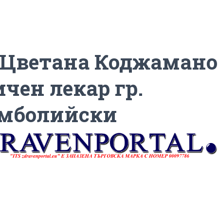
 Цветана Коджамано
ичен лекар гр.
мболийски