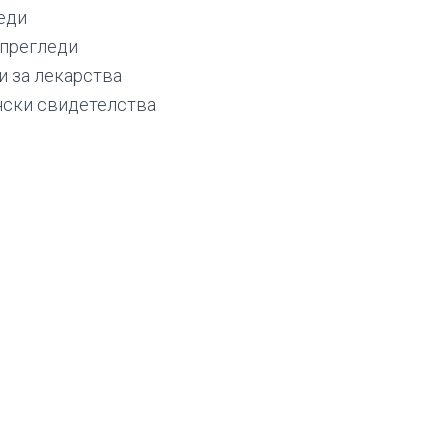
еди
 прегледи
и за лекарства
нски свидетелства