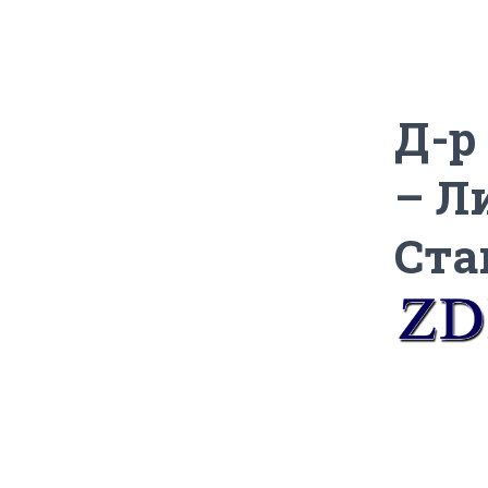
Д-р
– Л
Ста