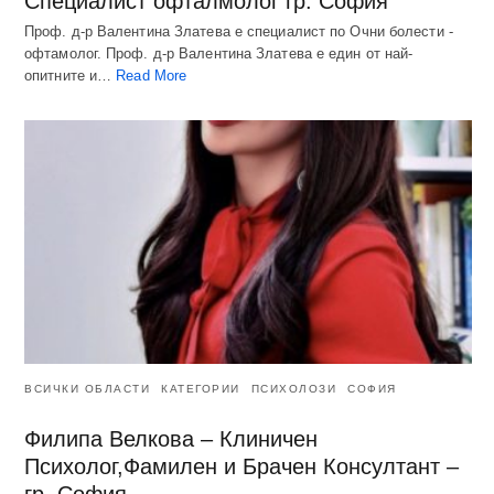
Специалист офталмолог гр. София
Проф. д-р Валентина Златева е специалист по Очни болести -
офтамолог. Проф. д-р Валентина Златева е един от най-
опитните и…
Read More
ВСИЧКИ ОБЛАСТИ
КАТЕГОРИИ
ПСИХОЛОЗИ
СОФИЯ
Филипа Велкова – Клиничен
Психолог,Фамилен и Брачен Консултант –
гр. София