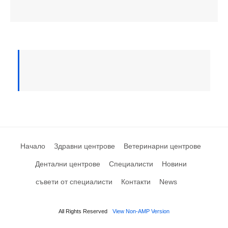
Начало
Здравни центрове
Ветеринарни центрове
Дентални центрове
Специалисти
Новини
съвети от специалисти
Контакти
News
All Rights Reserved
View Non-AMP Version