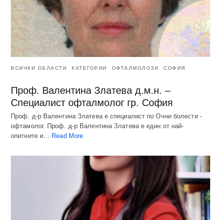
ВСИЧКИ ОБЛАСТИ
КАТЕГОРИИ
ОФТАЛМОЛОЗИ
СОФИЯ
Проф. Валентина Златева д.м.н. –
Специалист офталмолог гр. София
Проф. д-р Валентина Златева е специалист по Очни болести -
офтамолог. Проф. д-р Валентина Златева е един от най-
опитните и…
Read More