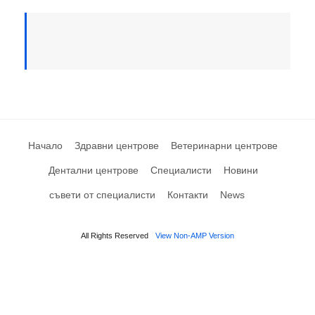
Начало
Здравни центрове
Ветеринарни центрове
Дентални центрове
Специалисти
Новини
съвети от специалисти
Контакти
News
All Rights Reserved
View Non-AMP Version