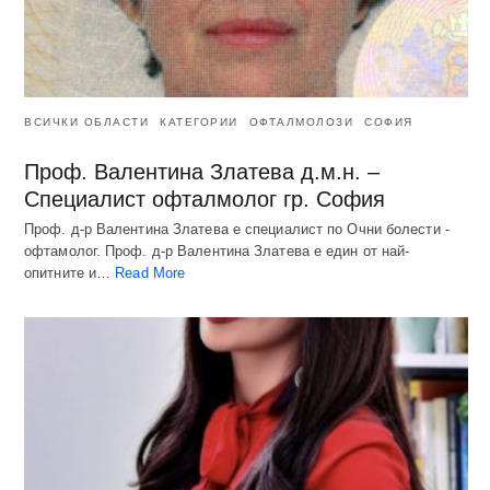
ВСИЧКИ ОБЛАСТИ
КАТЕГОРИИ
ОФТАЛМОЛОЗИ
СОФИЯ
Проф. Валентина Златева д.м.н. –
Специалист офталмолог гр. София
Проф. д-р Валентина Златева е специалист по Очни болести -
офтамолог. Проф. д-р Валентина Златева е един от най-
опитните и…
Read More