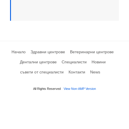
Начало
Здравни центрове
Ветеринарни центрове
Дентални центрове
Специалисти
Новини
съвети от специалисти
Контакти
News
All Rights Reserved
View Non-AMP Version