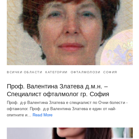
ВСИЧКИ ОБЛАСТИ
КАТЕГОРИИ
ОФТАЛМОЛОЗИ
СОФИЯ
Проф. Валентина Златева д.м.н. –
Специалист офталмолог гр. София
Проф. д-р Валентина Златева е специалист по Очни болести -
офтамолог. Проф. д-р Валентина Златева е един от най-
опитните и…
Read More