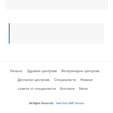
Начало
Здравни центрове
Ветеринарни центрове
Дентални центрове
Специалисти
Новини
съвети от специалисти
Контакти
News
All Rights Reserved
View Non-AMP Version