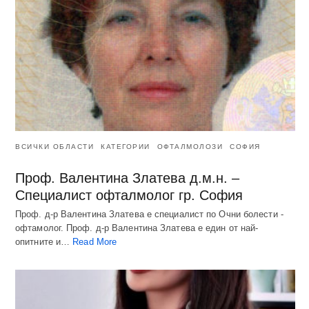
ВСИЧКИ ОБЛАСТИ
КАТЕГОРИИ
ОФТАЛМОЛОЗИ
СОФИЯ
Проф. Валентина Златева д.м.н. –
Специалист офталмолог гр. София
Проф. д-р Валентина Златева е специалист по Очни болести -
офтамолог. Проф. д-р Валентина Златева е един от най-
опитните и…
Read More