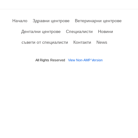
Начало
Здравни центрове
Ветеринарни центрове
Дентални центрове
Специалисти
Новини
съвети от специалисти
Контакти
News
All Rights Reserved
View Non-AMP Version