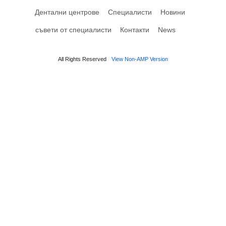
Дентални центрове
Специалисти
Новини
съвети от специалисти
Контакти
News
All Rights Reserved
View Non-AMP Version