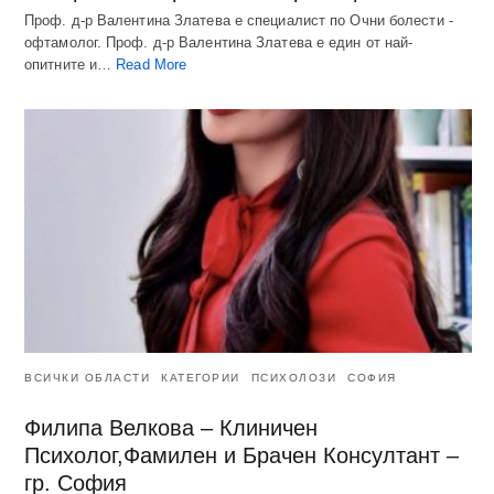
Проф. д-р Валентина Златева е специалист по Очни болести -
офтамолог. Проф. д-р Валентина Златева е един от най-
опитните и…
Read More
ВСИЧКИ ОБЛАСТИ
КАТЕГОРИИ
ПСИХОЛОЗИ
СОФИЯ
Филипа Велкова – Клиничен
Психолог,Фамилен и Брачен Консултант –
гр. София