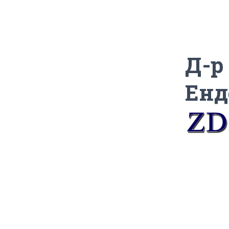
Д-р
Енд