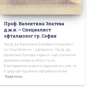
Проф. Валентина Златева
д.м.н. – Специалист
офталмолог гр. София
Проф. д-р Валентина Златева е специалист
по Очни болести – офтамолог. Проф. д-р
Валентина Златева е един от най-опитните и
доказани лекари в областта си.
Благодарение на дългогодишния си стаж, тя
е сред най-търсените офталмологични
Read more…