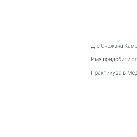
Д-р Снежана Каме
Има придобити сп
Практикува в Меди