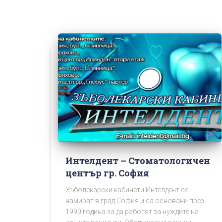
Интелдент – Стоматологичен
център гр. София
Зъболекарски кабинети Интелдент се
намират в град София и са основани през
1990 година за да работят за нуждите на