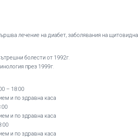
ършва лечение на диабет, заболявания на щитовидна
вътрешни болести от 1992г.
нология през 1999г.
0 – 18:00
ием и по здравна каса
:00
ием и по здравна каса
8:00
ием и по здравна каса