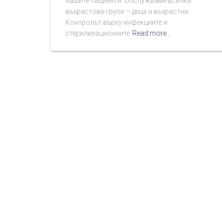
нашите пациенти. Обслужваме всички
възрастови групи – деца и възрастни.
Контролът върху инфекциите и
стерилизационните
Read more…