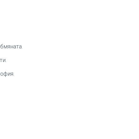
обмяната.
ти.
София.