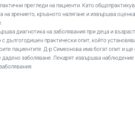
лактични прегледи на пациенти. Като общопрактикув
а на зрението, кръвното налягане и извършва оценка
.
ършва диагнотика на заболявания при деца и възрастн
 с дългогодишен практически опит, който установяв
оите пациентите. Д-р Симеонова има богат опит и ще 
е дадено заболяване. Лекарят извършва наблюдение 
 заболявания.