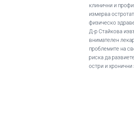
клинични и профи
измерва остротат
физическо здраве
Д-р Стайкова изв
внимателен лекар
проблемите на св
риска да развиет
остри и хронични