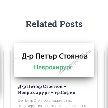
Related Posts
Д-р Петър Стоянов –
Неврохирург – гр.София
Д-р Петър Стоянов специалист по
неврохирургия с богат опит в областта на