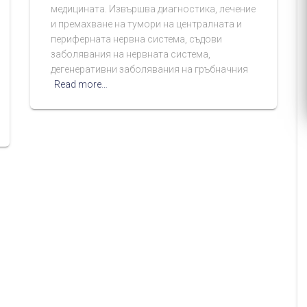
медицината. Извършва диагностика, лечение
и премахване на тумори на централната и
периферната нервна система, съдови
заболявания на нервната система,
дегенеративни заболявания на гръбначния
Read more…