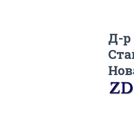
Д-р
Ста
Нов