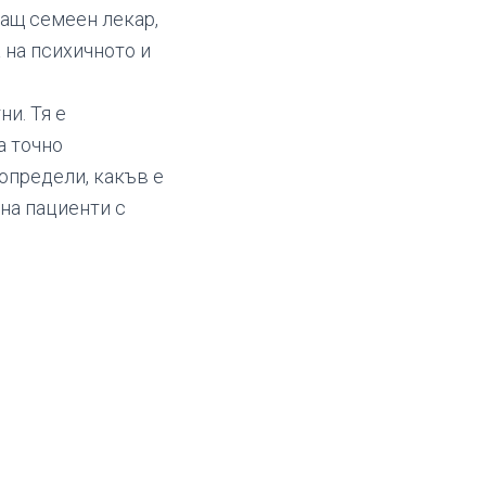
ащ семеен лекар,
 на психичното и
и. Тя е
а точно
определи, какъв е
на пациенти с