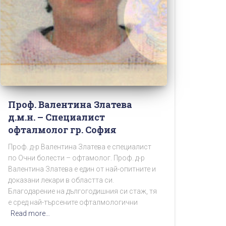
Проф. Валентина Златева
д.м.н. – Специалист
офталмолог гр. София
Проф. д-р Валентина Златева е специалист
по Очни болести – офтамолог. Проф. д-р
Валентина Златева е един от най-опитните и
доказани лекари в областта си.
Благодарение на дългогодишния си стаж, тя
е сред най-търсените офталмологични
Read more…