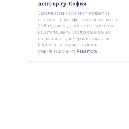
център гр. София
Зъболекарски кабинети Интелдент се
намират в град София и са основани през
1990 година за да работят за нуждите на
нашите пациенти. Обслужваме всички
възрастови групи – деца и възрастни.
Контролът върху инфекциите и
стерилизационните
Read more…