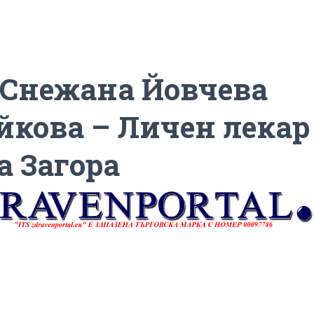
 Снежана Йовчева
йкова – Личен лекар 
а Загора