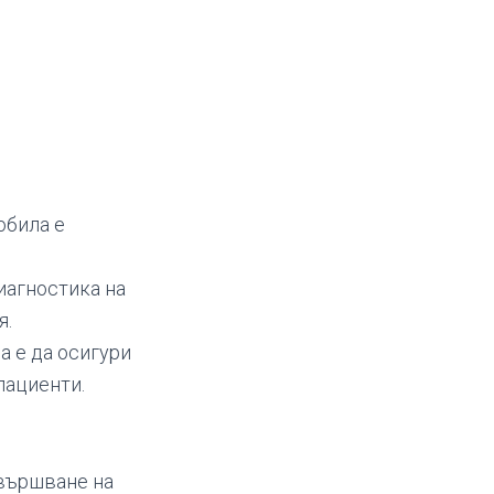
обила е
иагностика на
я.
а е да осигури
пациенти.
звършване на