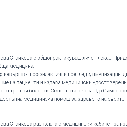
ева Стайкова е общопрактикуващ личен лекар. Прид
бща медицина.
р извършва: профилактични прегледи, имунизации, д
ение на пациенти и издава медицински удостоверени
т вътрешни болести. Основната цел на Д-р Симеонов
достъпна медицинска помощ за здравето на своите 
ева Стайкова разполага с медицински кабинет за и