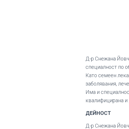
Д-р Снежана Йовч
специалност по о
Като семеен лека
заболявания, леч
Има и специалнос
квалифицирана и 
ДЕЙНОСТ
Д-р Снежана Йовч