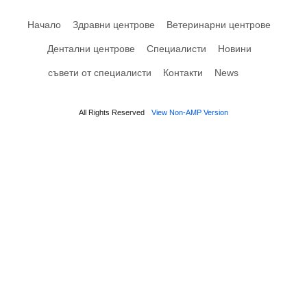
Начало
Здравни центрове
Ветеринарни центрове
Дентални центрове
Специалисти
Новини
съвети от специалисти
Контакти
News
All Rights Reserved
View Non-AMP Version