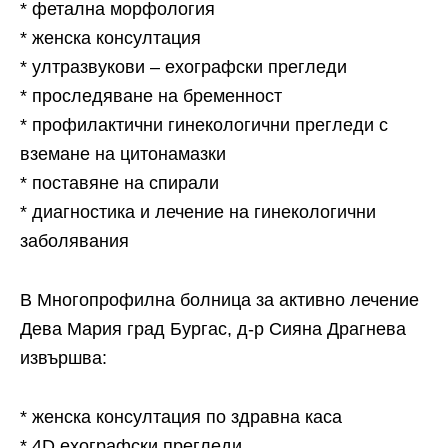
* фетална морфология
* женска консултация
* ултразвукови – ехографски прегледи
* проследяване на бременност
* профилактични гинекологични прегледи с
вземане на цитонамазки
* поставяне на спирали
* диагностика и лечение на гинекологични
заболявания
В Многопрофилна болница за активно лечение
Дева Мария град Бургас, д-р Сияна Драгнева
извършва:
* женска консултация по здравна каса
* 4D ехографски прегледи