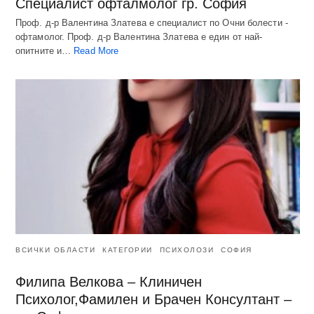
Специалист офталмолог гр. София
Проф. д-р Валентина Златева е специалист по Очни болести -
офтамолог. Проф. д-р Валентина Златева е един от най-
опитните и…
Read More
ВСИЧКИ ОБЛАСТИ
КАТЕГОРИИ
ПСИХОЛОЗИ
СОФИЯ
Филипа Велкова – Клиничен
Психолог,Фамилен и Брачен Консултант –