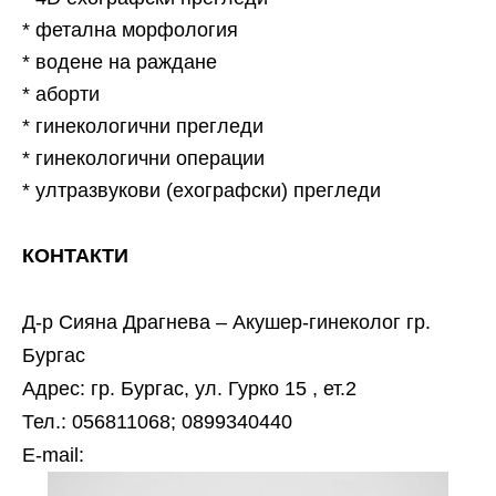
* фетална морфология
* водене на раждане
* аборти
* гинекологични прегледи
* гинекологични операции
* ултразвукови (ехографски) прегледи
КОНТАКТИ
Д-р Сияна Драгнева – Акушер-гинеколог гр.
Бургас
Адрес: гр. Бургас, ул. Гурко 15 , ет.2
Тел.: 056811068; 0899340440
Е-mail: