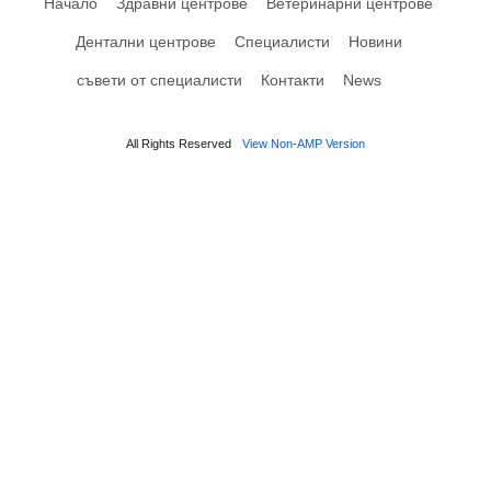
Начало
Здравни центрове
Ветеринарни центрове
Дентални центрове
Специалисти
Новини
съвети от специалисти
Контакти
News
All Rights Reserved
View Non-AMP Version