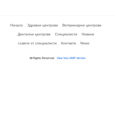
Начало
Здравни центрове
Ветеринарни центрове
Дентални центрове
Специалисти
Новини
съвети от специалисти
Контакти
News
All Rights Reserved
View Non-AMP Version