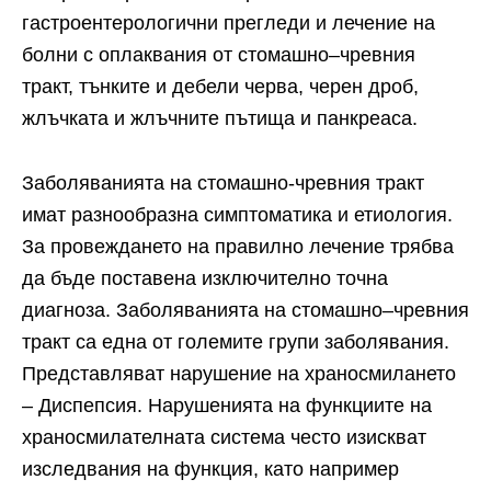
гастроентерологични прегледи и лечение на
болни с оплаквания от стомашно–чревния
тракт, тънките и дебели черва, черен дроб,
жлъчката и жлъчните пътища и панкреаса.
Заболяванията на стомашно-чревния тракт
имат разнообразна симптоматика и етиология.
За провеждането на правилно лечение трябва
да бъде поставена изключително точна
диагноза. Заболяванията на стомашно–чревния
тракт са една от големите групи заболявания.
Представляват нарушение на храносми­лането
– Диспепсия. Нарушенията на функциите на
храносмилателната система често изискват
изследвания на функция, като например