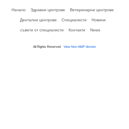
Начало
Здравни центрове
Ветеринарни центрове
Дентални центрове
Специалисти
Новини
съвети от специалисти
Контакти
News
All Rights Reserved
View Non-AMP Version