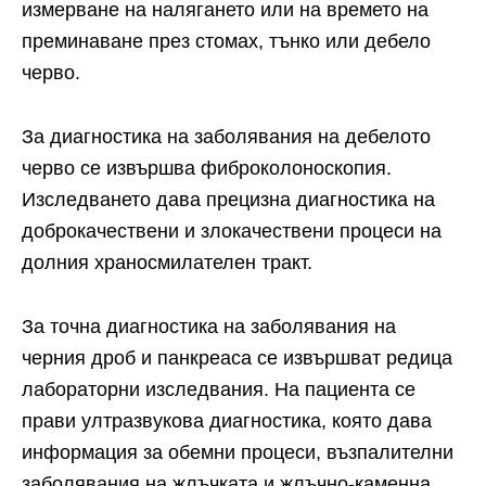
измерване на налягането или на времето на
преминаване през стомах, тънко или дебело
черво.
За диагностика на заболявания на дебелото
черво се извършва фиброколоноскопия.
Изследването дава прецизна диагностика на
доброкачествени и злокачествени процеси на
долния храносмилателен тракт.
За точна диагностика на заболявания на
черния дроб и панкреаса се извършват редица
лабораторни изследвания. На пациента се
прави ултразвукова диагностика, която дава
информация за обемни процеси, възпалителни
заболявания на жлъчката и жлъчно-каменна