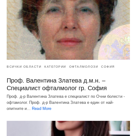
ВСИЧКИ ОБЛАСТИ
КАТЕГОРИИ
ОФТАЛМОЛОЗИ
СОФИЯ
Проф. Валентина Златева д.м.н. –
Специалист офталмолог гр. София
Проф. д-р Валентина Златева е специалист по Очни болести -
офтамолог. Проф. д-р Валентина Златева е един от най-
опитните и…
Read More