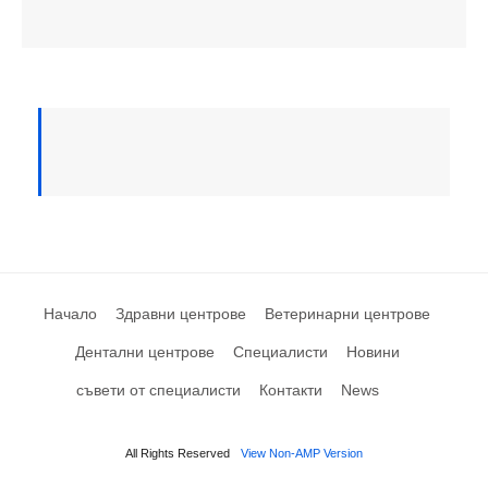
Начало
Здравни центрове
Ветеринарни центрове
Дентални центрове
Специалисти
Новини
съвети от специалисти
Контакти
News
All Rights Reserved
View Non-AMP Version