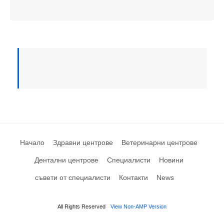
Начало
Здравни центрове
Ветеринарни центрове
Дентални центрове
Специалисти
Новини
съвети от специалисти
Контакти
News
All Rights Reserved
View Non-AMP Version