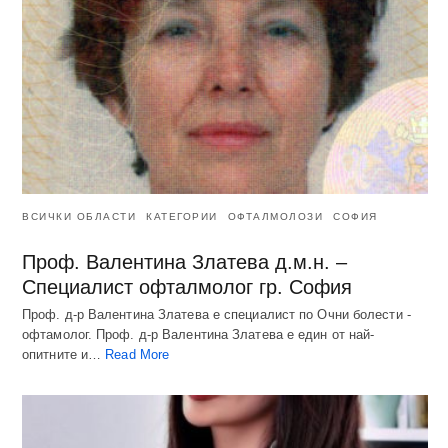
ВСИЧКИ ОБЛАСТИ
КАТЕГОРИИ
ОФТАЛМОЛОЗИ
СОФИЯ
Проф. Валентина Златева д.м.н. –
Специалист офталмолог гр. София
Проф. д-р Валентина Златева е специалист по Очни болести -
офтамолог. Проф. д-р Валентина Златева е един от най-
опитните и…
Read More