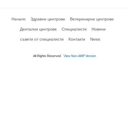
Начало
Здравни центрове
Ветеринарни центрове
Дентални центрове
Специалисти
Новини
съвети от специалисти
Контакти
News
All Rights Reserved
View Non-AMP Version